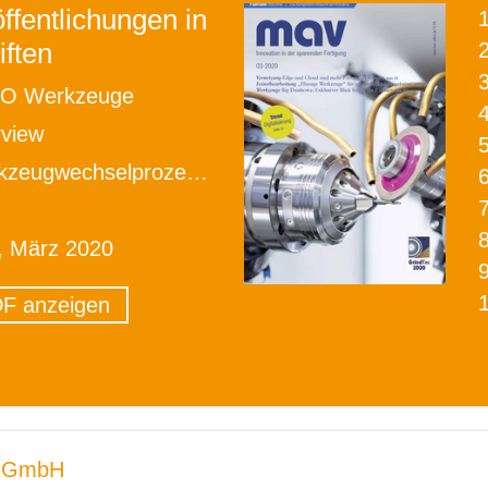
ffentlichungen in
iften
2
O Werkzeuge
rview
ugwechselprozesse beflügeln
, März 2020
F anzeigen
 GmbH