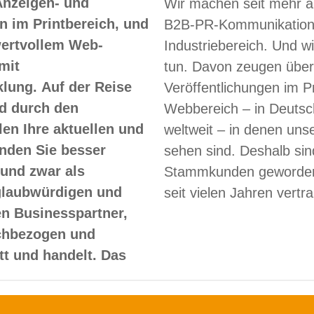
Anzeigen- und
Wir machen seit mehr a
 im Printbereich, und
B2B-PR-Kommunikation
 wertvollem Web-
Industriebereich. Und w
mit
tun. Davon zeugen über
lung. Auf der Reise
Veröffentlichungen im Pr
d durch den
Webbereich – in Deutsc
len Ihre aktuellen und
weltweit – in denen un
nden Sie besser
sehen sind. Deshalb sin
und zwar als
Stammkunden geworden
glaubwürdigen und
seit vielen Jahren vertr
en Businesspartner,
achbezogen und
itt und handelt. Das