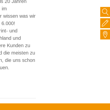
ls 20 Jahren
 im
ir wissen was wir
 6.000!
int- und
hland und
sere Kunden zu
d die meisten zu
, die uns schon
auen.