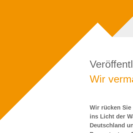
Veröffent
Wir verma
Wir rücken Sie
wollen Sie doch
ins Licht der 
Deutschland un