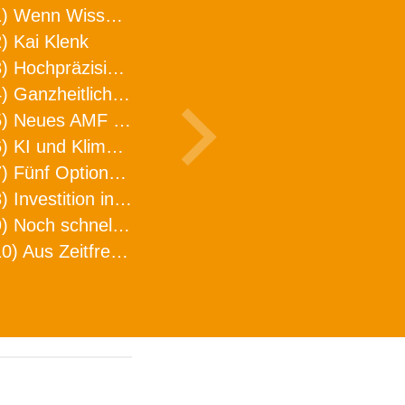
1) Wenn Wissen geht, kann ARNO WERKZEUGE helfen
) Kai Klenk
3) Hochpräzision in neuer Dimension
4) Ganzheitlicher Ansatz für mehr Effizienz und Produktivität in der Zerspanung
5) Neues AMF Logistikzentrum feierlich eröffnet
6) KI und Klimaschutz im Schaltanlagenbau
7) Fünf Optionen, wie man Zeitfresser in Effizienz umwandelt
8) Investition in Fellbach mit nachhaltiger Logistik und Lagerfläche
9) Noch schnellere Lieferung
10) Aus Zeitfressern wird Effizienz