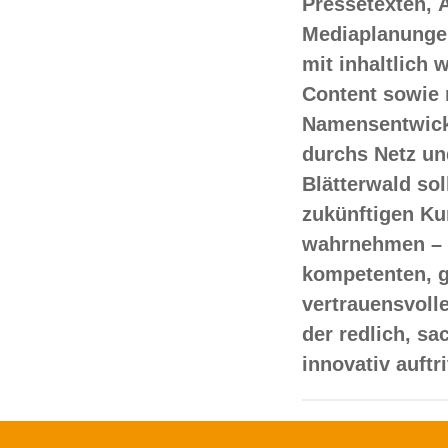
Pressetexten, 
Mediaplanungen
mit inhaltlich
Content sowie 
Namensentwick
durchs Netz un
Blätterwald sol
zukünftigen Ku
wahrnehmen – 
kompetenten, 
vertrauensvoll
der redlich, s
innovativ auftr