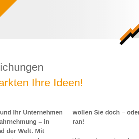
lichungen
rkten Ihre Ideen!
 und Ihr Unternehmen
 – oder? Dann nix wie
Wahrnehmung – in
ran!
d der Welt. Mit