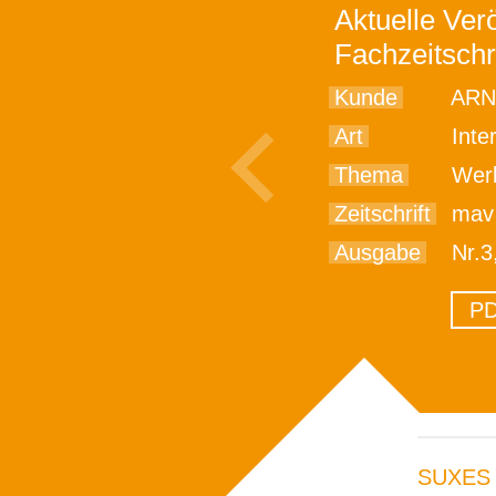
Aktuelle Verö
Fachzeitschr
Kunde
ARN
Art
Inte
Thema
Werkze
Zeitschrift
mav
Ausgabe
Nr.3
PD
SUXES