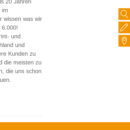
ls 20 Jahren
 im
ir wissen was wir
 6.000!
int- und
hland und
sere Kunden zu
d die meisten zu
, die uns schon
auen.