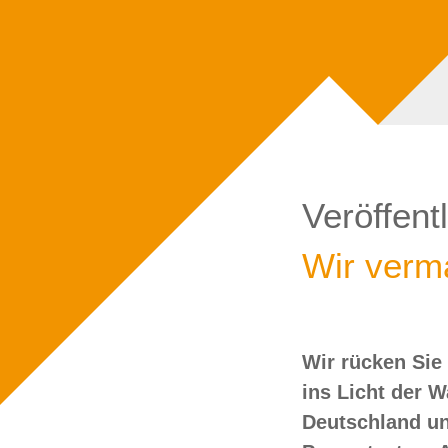
Veröffent
Wir verma
Wir rücken Sie
wollen Sie doch
ins Licht der 
Deutschland un