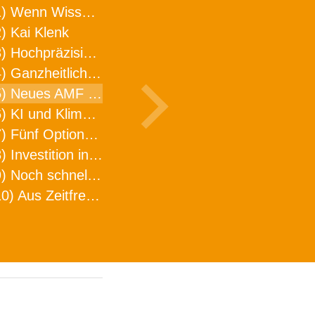
1) Wenn Wissen geht, kann ARNO WERKZEUGE helfen
) Kai Klenk
3) Hochpräzision in neuer Dimension
4) Ganzheitlicher Ansatz für mehr Effizienz und Produktivität in der Zerspanung
5) Neues AMF Logistikzentrum feierlich eröffnet
6) KI und Klimaschutz im Schaltanlagenbau
7) Fünf Optionen, wie man Zeitfresser in Effizienz umwandelt
8) Investition in Fellbach mit nachhaltiger Logistik und Lagerfläche
9) Noch schnellere Lieferung
10) Aus Zeitfressern wird Effizienz