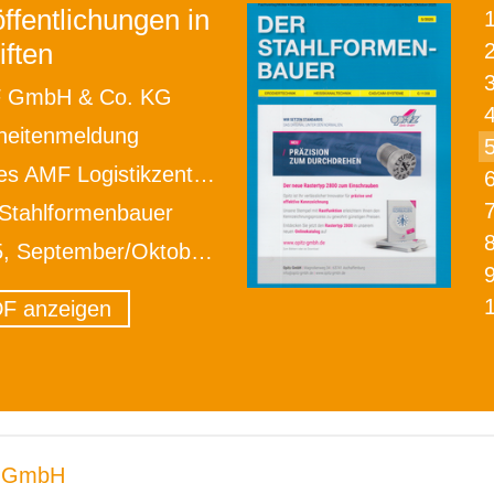
ffentlichungen in
iften
2
 GmbH & Co. KG
heitenmeldung
F Logistikzentrum feierlich eröffnet
Stahlformenbauer
, September/Oktober 2025
F anzeigen
 GmbH