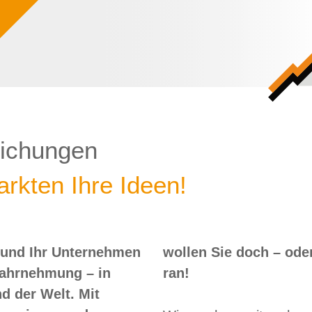
lichungen
rkten Ihre Ideen!
 und Ihr Unternehmen
 – oder? Dann nix wie
Wahrnehmung – in
ran!
d der Welt. Mit