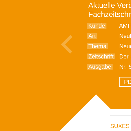
Aktuelle Verö
Fachzeitschr
Kunde
AMF
Art
Neu
Thema
Neues AM
Zeitschrift
Der 
Ausgabe
Nr. 5
PD
SUXES