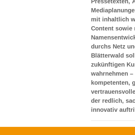
Pressetexten, 
Mediaplanungen
mit inhaltlich
Content sowie 
Namensentwick
durchs Netz un
Blätterwald sol
zukünftigen Ku
wahrnehmen – 
kompetenten, 
vertrauensvoll
der redlich, s
innovativ auftr