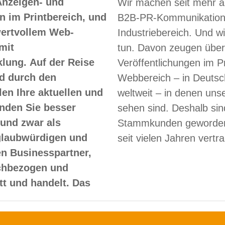
Anzeigen- und
Wir machen seit mehr a
 im Printbereich, und
B2B-PR-Kommunikation
 wertvollem Web-
Industriebereich. Und w
mit
tun. Davon zeugen über
lung. Auf der Reise
Veröffentlichungen im Pr
d durch den
Webbereich – in Deutsc
len Ihre aktuellen und
weltweit – in denen un
nden Sie besser
sehen sind. Deshalb sin
und zwar als
Stammkunden geworden
glaubwürdigen und
seit vielen Jahren vertr
en Businesspartner,
achbezogen und
itt und handelt. Das