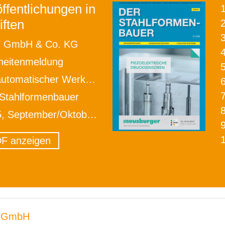
ffentlichungen in
iften
2
 GmbH & Co. KG
heitenmeldung
scher Werkstückwechsel während des Bearbeitungsprozesses
Stahlformenbauer
, September/Oktober 2019
F anzeigen
 GmbH