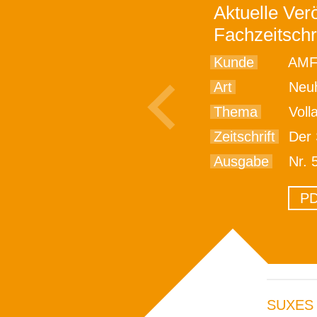
Aktuelle Verö
Fachzeitschr
Kunde
AMF
Art
Neu
Thema
Vollautomati
Zeitschrift
Der 
Ausgabe
Nr. 5
PD
SUXES