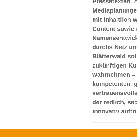
Pressetexten, 
Mediaplanungen
mit inhaltlich
Content sowie 
Namensentwick
durchs Netz un
Blätterwald sol
zukünftigen Ku
wahrnehmen – 
kompetenten, 
vertrauensvoll
der redlich, s
innovativ auftr