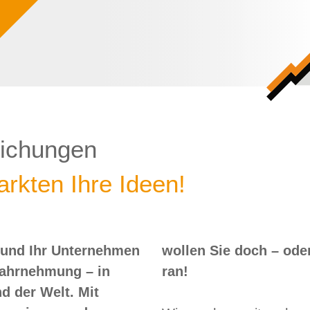
lichungen
rkten Ihre Ideen!
 und Ihr Unternehmen
 – oder? Dann nix wie
Wahrnehmung – in
ran!
d der Welt. Mit