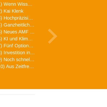
1) Wenn Wissen geht, kann ARNO WERKZEUGE helfen
) Kai Klenk
3) Hochpräzision in neuer Dimension
4) Ganzheitlicher Ansatz für mehr Effizienz und Produktivität in der Zerspanung
5) Neues AMF Logistikzentrum feierlich eröffnet
6) KI und Klimaschutz im Schaltanlagenbau
7) Fünf Optionen, wie man Zeitfresser in Effizienz umwandelt
8) Investition in Fellbach mit nachhaltiger Logistik und Lagerfläche
9) Noch schnellere Lieferung
10) Aus Zeitfressern wird Effizienz