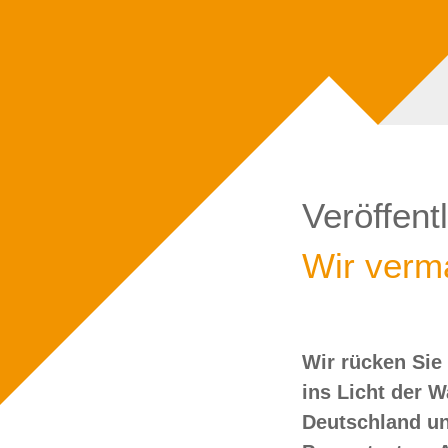
Veröffent
Wir verma
Wir rücken Sie
wollen Sie doch
ins Licht der 
Deutschland un