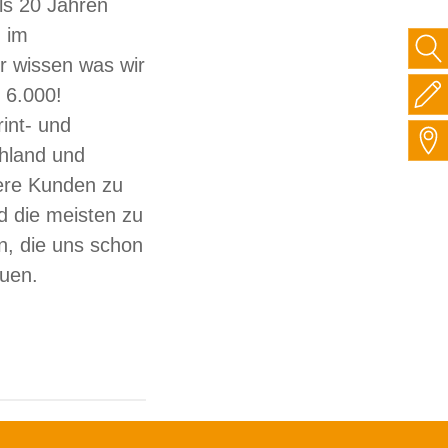
ls 20 Jahren
 im
ir wissen was wir
 6.000!
int- und
hland und
sere Kunden zu
d die meisten zu
, die uns schon
auen.