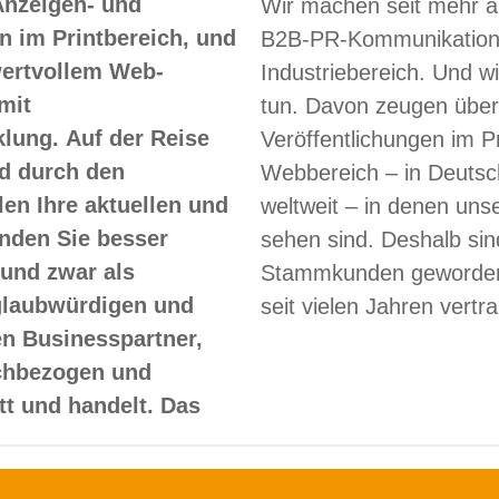
Anzeigen- und
Wir machen seit mehr a
 im Printbereich, und
B2B-PR-Kommunikation
 wertvollem Web-
Industriebereich. Und w
mit
tun. Davon zeugen über
lung. Auf der Reise
Veröffentlichungen im Pr
d durch den
Webbereich – in Deutsc
len Ihre aktuellen und
weltweit – in denen un
nden Sie besser
sehen sind. Deshalb sin
und zwar als
Stammkunden geworden
glaubwürdigen und
seit vielen Jahren vertr
en Businesspartner,
achbezogen und
itt und handelt. Das