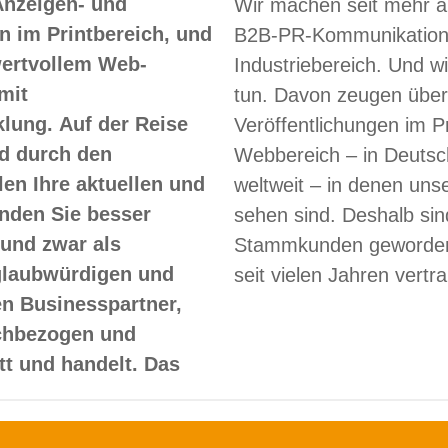
Anzeigen- und
Wir machen seit mehr a
 im Printbereich, und
B2B-PR-Kommunikation
 wertvollem Web-
Industriebereich. Und w
mit
tun. Davon zeugen über
lung. Auf der Reise
Veröffentlichungen im Pr
d durch den
Webbereich – in Deutsc
len Ihre aktuellen und
weltweit – in denen un
nden Sie besser
sehen sind. Deshalb sin
und zwar als
Stammkunden geworden
glaubwürdigen und
seit vielen Jahren vertr
en Businesspartner,
achbezogen und
itt und handelt. Das