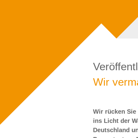
Veröffent
Wir verma
Wir rücken Sie
wollen Sie doch
ins Licht der 
Deutschland un