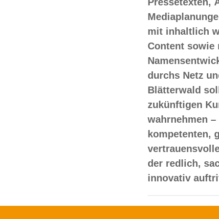
Pressetexten, 
Mediaplanungen
mit inhaltlich
Content sowie 
Namensentwick
durchs Netz un
Blätterwald sol
zukünftigen Ku
wahrnehmen – 
kompetenten, 
vertrauensvoll
der redlich, s
innovativ auftr