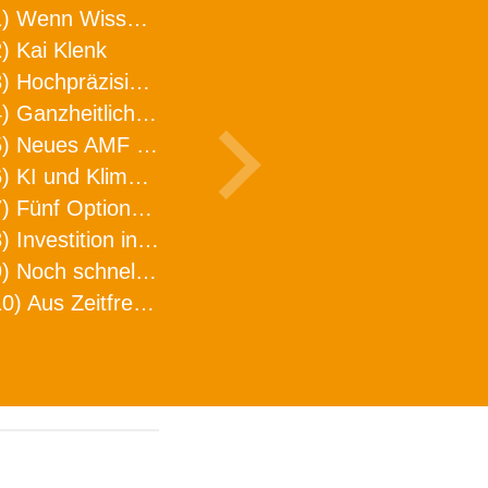
1) Wenn Wissen geht, kann ARNO WERKZEUGE helfen
) Kai Klenk
3) Hochpräzision in neuer Dimension
4) Ganzheitlicher Ansatz für mehr Effizienz und Produktivität in der Zerspanung
5) Neues AMF Logistikzentrum feierlich eröffnet
6) KI und Klimaschutz im Schaltanlagenbau
7) Fünf Optionen, wie man Zeitfresser in Effizienz umwandelt
8) Investition in Fellbach mit nachhaltiger Logistik und Lagerfläche
9) Noch schnellere Lieferung
10) Aus Zeitfressern wird Effizienz