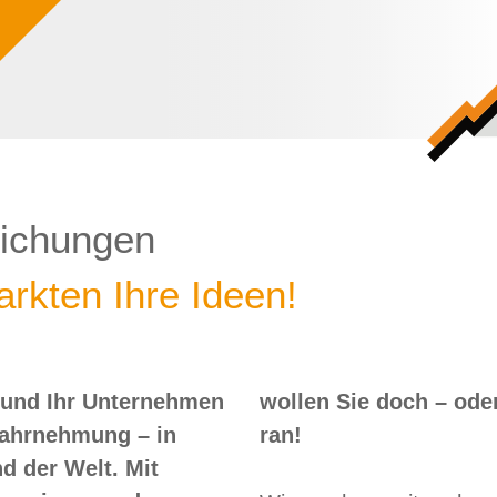
lichungen
rkten Ihre Ideen!
 und Ihr Unternehmen
 – oder? Dann nix wie
Wahrnehmung – in
ran!
d der Welt. Mit