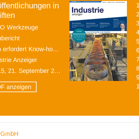
ffentlichungen in
iften
2
O Werkzeuge
bericht
rdert Know-how - und die richtigen Werkzeuge
strie Anzeiger
15, 21. September 2021
F anzeigen
 GmbH