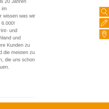
ls 20 Jahren
 im
ir wissen was wir
 6.000!
int- und
hland und
sere Kunden zu
d die meisten zu
, die uns schon
auen.