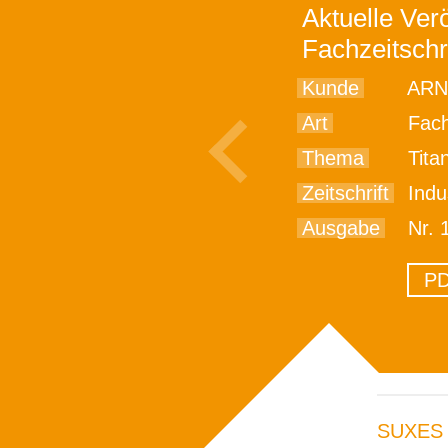
Aktuelle Verö
Fachzeitschr
Kunde
ARN
Art
Fach
Thema
Titan erfo
Zeitschrift
Indu
Ausgabe
Nr. 
PD
SUXES