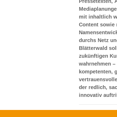
Pressetexten, 
Mediaplanungen
mit inhaltlich
Content sowie 
Namensentwick
durchs Netz un
Blätterwald sol
zukünftigen Ku
wahrnehmen – 
kompetenten, 
vertrauensvoll
der redlich, s
innovativ auftr