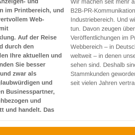
Anzeigen- und
Wir machen seit mehr a
 im Printbereich, und
B2B-PR-Kommunikation
 wertvollem Web-
Industriebereich. Und w
mit
tun. Davon zeugen über
lung. Auf der Reise
Veröffentlichungen im Pr
d durch den
Webbereich – in Deutsc
len Ihre aktuellen und
weltweit – in denen un
nden Sie besser
sehen sind. Deshalb sin
und zwar als
Stammkunden geworden
glaubwürdigen und
seit vielen Jahren vertr
en Businesspartner,
achbezogen und
itt und handelt. Das