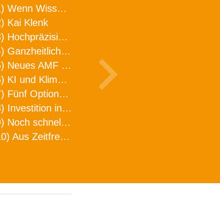
1) Wenn Wissen geht, kann ARNO WERKZEUGE helfen
) Kai Klenk
3) Hochpräzision in neuer Dimension
4) Ganzheitlicher Ansatz für mehr Effizienz und Produktivität in der Zerspanung
5) Neues AMF Logistikzentrum feierlich eröffnet
6) KI und Klimaschutz im Schaltanlagenbau
7) Fünf Optionen, wie man Zeitfresser in Effizienz umwandelt
8) Investition in Fellbach mit nachhaltiger Logistik und Lagerfläche
9) Noch schnellere Lieferung
10) Aus Zeitfressern wird Effizienz