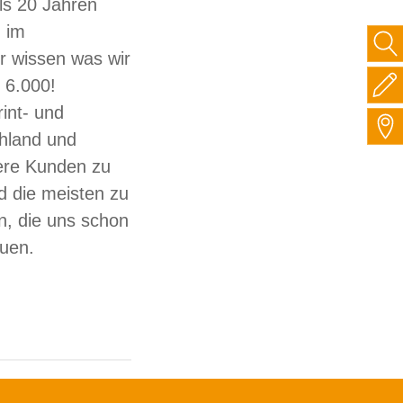
ls 20 Jahren
 im
ir wissen was wir
 6.000!
int- und
hland und
sere Kunden zu
d die meisten zu
, die uns schon
auen.