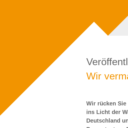
Veröffent
Wir verma
Wir rücken Sie
wollen Sie doch
ins Licht der 
Deutschland un