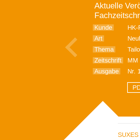
Aktuelle Verö
Fachzeitschr
Kunde
HK-P
Art
Neu
Thema
Tailored Part
Zeitschrift
MM 
Ausgabe
Nr. 
PD
SUXES