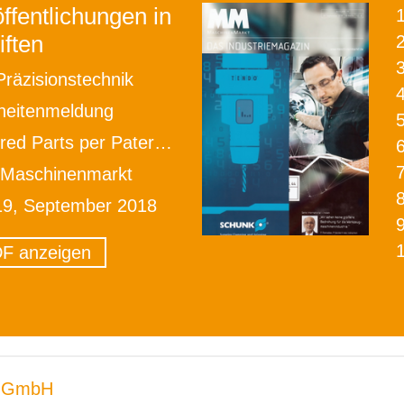
ffentlichungen in
iften
2
räzisionstechnik
heitenmeldung
s per Paternosterofen konstant und prozesssicher temperieren
Maschinenmarkt
19, September 2018
F anzeigen
 GmbH