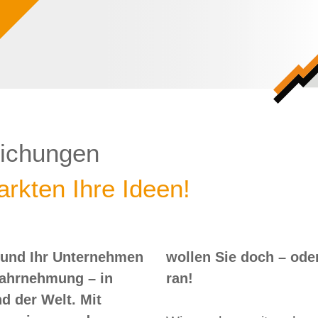
lichungen
rkten Ihre Ideen!
 und Ihr Unternehmen
 – oder? Dann nix wie
Wahrnehmung – in
ran!
d der Welt. Mit