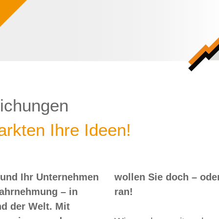
lichungen
rkten Ihre Ideen!
 und Ihr Unternehmen
 – oder? Dann nix wie
Wahrnehmung – in
ran!
d der Welt. Mit