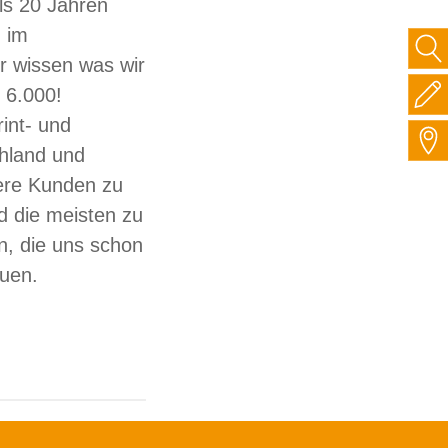
ls 20 Jahren
 im
ir wissen was wir
 6.000!
int- und
hland und
sere Kunden zu
d die meisten zu
, die uns schon
auen.