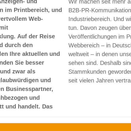
Anzeigen- und
Wir machen seit mehr a
 im Printbereich, und
B2B-PR-Kommunikation
 wertvollem Web-
Industriebereich. Und w
mit
tun. Davon zeugen über
lung. Auf der Reise
Veröffentlichungen im Pr
d durch den
Webbereich – in Deutsc
len Ihre aktuellen und
weltweit – in denen un
nden Sie besser
sehen sind. Deshalb sin
und zwar als
Stammkunden geworden
glaubwürdigen und
seit vielen Jahren vertr
en Businesspartner,
achbezogen und
itt und handelt. Das