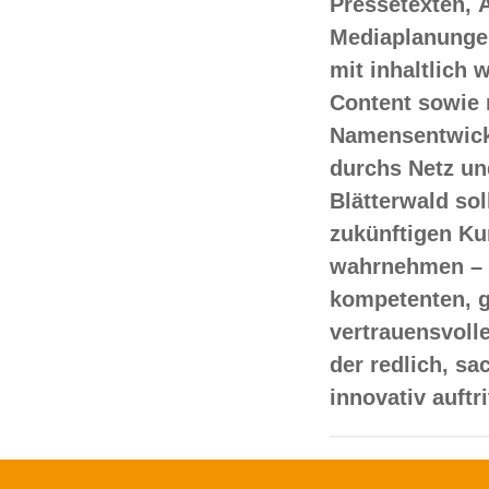
Pressetexten, 
Mediaplanungen
mit inhaltlich
Content sowie 
Namensentwick
durchs Netz un
Blätterwald sol
zukünftigen Ku
wahrnehmen – 
kompetenten, 
vertrauensvoll
der redlich, s
innovativ auftr