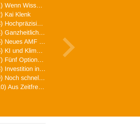
1) Wenn Wissen geht, kann ARNO WERKZEUGE helfen
) Kai Klenk
3) Hochpräzision in neuer Dimension
4) Ganzheitlicher Ansatz für mehr Effizienz und Produktivität in der Zerspanung
5) Neues AMF Logistikzentrum feierlich eröffnet
6) KI und Klimaschutz im Schaltanlagenbau
7) Fünf Optionen, wie man Zeitfresser in Effizienz umwandelt
8) Investition in Fellbach mit nachhaltiger Logistik und Lagerfläche
9) Noch schnellere Lieferung
10) Aus Zeitfressern wird Effizienz