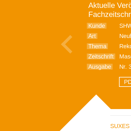
Aktuelle Verö
Fachzeitschr
Kunde
SHW
Art
Neu
Thema
Reko
Zeitschrift
Masc
Ausgabe
Nr. 
PD
SUXES