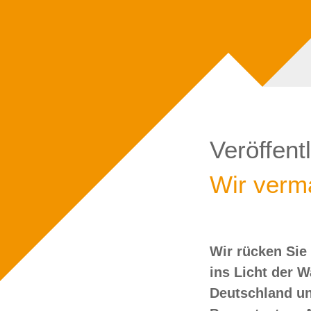
Veröffent
Wir verma
Wir rücken Sie
wollen Sie doch
ins Licht der 
Deutschland un