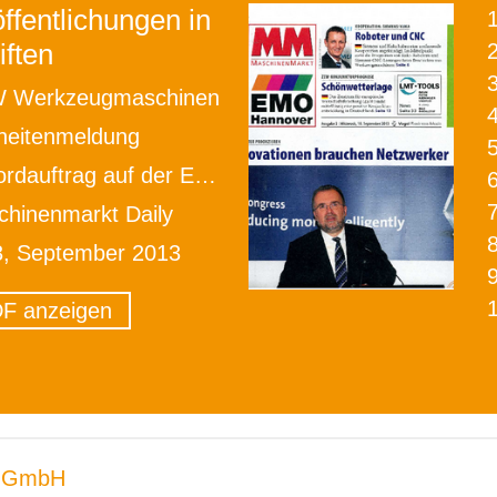
ffentlichungen in
iften
2
 Werkzeugmaschinen
heitenmeldung
rdauftrag auf der EMO
hinenmarkt Daily
3, September 2013
F anzeigen
 GmbH