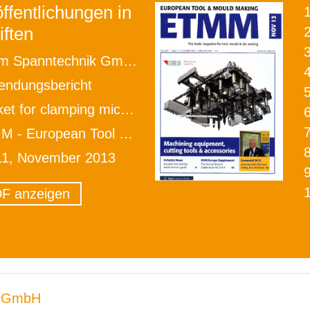
ffentlichungen in
iften
2
 Spanntechnik GmbH
ndungsbericht
r clamping micro-workpieces grows bigger
 European Tool & Mould Making
11, November 2013
F anzeigen
 GmbH