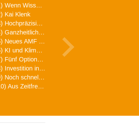
1) Wenn Wissen geht, kann ARNO WERKZEUGE helfen
) Kai Klenk
3) Hochpräzision in neuer Dimension
4) Ganzheitlicher Ansatz für mehr Effizienz und Produktivität in der Zerspanung
5) Neues AMF Logistikzentrum feierlich eröffnet
6) KI und Klimaschutz im Schaltanlagenbau
7) Fünf Optionen, wie man Zeitfresser in Effizienz umwandelt
8) Investition in Fellbach mit nachhaltiger Logistik und Lagerfläche
9) Noch schnellere Lieferung
10) Aus Zeitfressern wird Effizienz