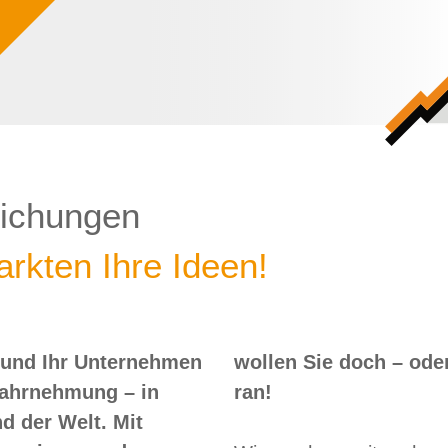
lichungen
rkten Ihre Ideen!
 und Ihr Unternehmen
 – oder? Dann nix wie
Wahrnehmung – in
ran!
d der Welt. Mit