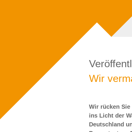
Veröffent
Wir verma
Wir rücken Sie
wollen Sie doch
ins Licht der 
Deutschland un