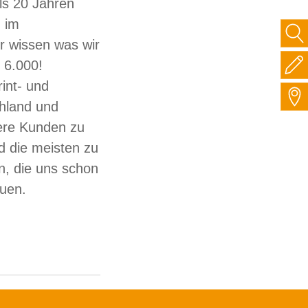
ls 20 Jahren
 im
ir wissen was wir
 6.000!
int- und
hland und
sere Kunden zu
d die meisten zu
, die uns schon
auen.