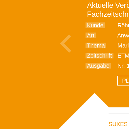
Aktuelle Verö
Fachzeitschr
Kunde
Röhm
Art
Anwe
Thema
Market fo
Zeitschrift
ETMM -
Ausgabe
Nr. 
PD
SUXES