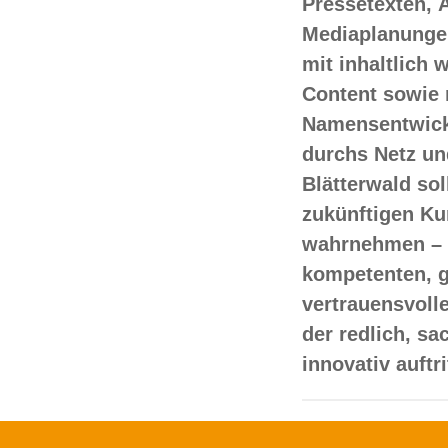
Pressetexten, 
Mediaplanungen
mit inhaltlich
Content sowie 
Namensentwick
durchs Netz un
Blätterwald sol
zukünftigen Ku
wahrnehmen – 
kompetenten, 
vertrauensvoll
der redlich, s
innovativ auftr