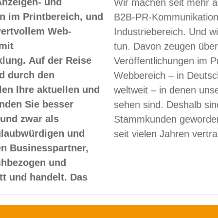
Anzeigen- und
Wir machen seit mehr a
 im Printbereich, und
B2B-PR-Kommunikation
 wertvollem Web-
Industriebereich. Und w
mit
tun. Davon zeugen über
lung. Auf der Reise
Veröffentlichungen im Pr
d durch den
Webbereich – in Deutsc
len Ihre aktuellen und
weltweit – in denen un
nden Sie besser
sehen sind. Deshalb sin
und zwar als
Stammkunden geworden
glaubwürdigen und
seit vielen Jahren vertr
en Businesspartner,
achbezogen und
itt und handelt. Das