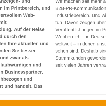
Anzeigen- und
Wir machen seit mehr a
 im Printbereich, und
B2B-PR-Kommunikation
 wertvollem Web-
Industriebereich. Und w
mit
tun. Davon zeugen über
lung. Auf der Reise
Veröffentlichungen im Pr
d durch den
Webbereich – in Deutsc
len Ihre aktuellen und
weltweit – in denen un
nden Sie besser
sehen sind. Deshalb sin
und zwar als
Stammkunden geworden
glaubwürdigen und
seit vielen Jahren vertr
en Businesspartner,
achbezogen und
itt und handelt. Das