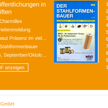
ffentlichungen in
iften
2
Charmilles
heitenmeldung
äsenz im vielversprechenden Luftfahrtsektor aus
Stahlformenbauer
, September/Oktober 2014
F anzeigen
 GmbH