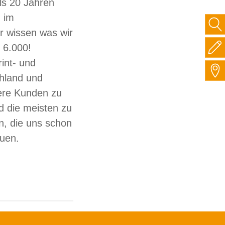
ls 20 Jahren
 im
ir wissen was wir
 6.000!
int- und
hland und
sere Kunden zu
d die meisten zu
, die uns schon
auen.