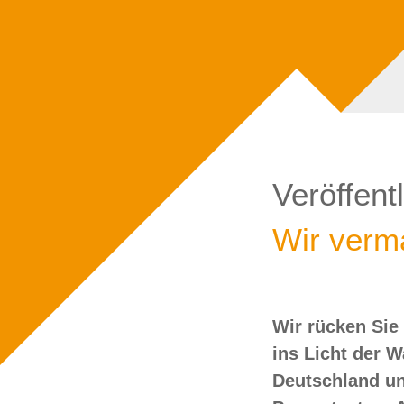
Veröffent
Wir verma
Wir rücken Sie
wollen Sie doch
ins Licht der 
Deutschland un