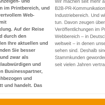
Anzeigen- und
Wir machen seit mehr a
 im Printbereich, und
B2B-PR-Kommunikation
 wertvollem Web-
Industriebereich. Und w
mit
tun. Davon zeugen über
lung. Auf der Reise
Veröffentlichungen im Pr
d durch den
Webbereich – in Deutsc
len Ihre aktuellen und
weltweit – in denen un
nden Sie besser
sehen sind. Deshalb sin
und zwar als
Stammkunden geworden
glaubwürdigen und
seit vielen Jahren vertr
en Businesspartner,
achbezogen und
itt und handelt. Das