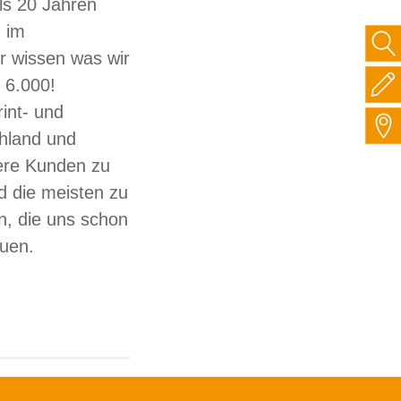
ls 20 Jahren
 im
ir wissen was wir
 6.000!
int- und
hland und
sere Kunden zu
d die meisten zu
, die uns schon
auen.