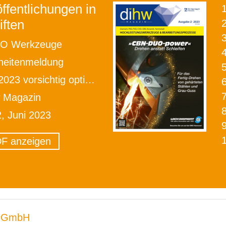
ffentlichungen in
iften
2
O Werkzeuge
heitenmeldung
23 vorsichtig optimistisch
w Magazin
2, Juni 2023
F anzeigen
 GmbH