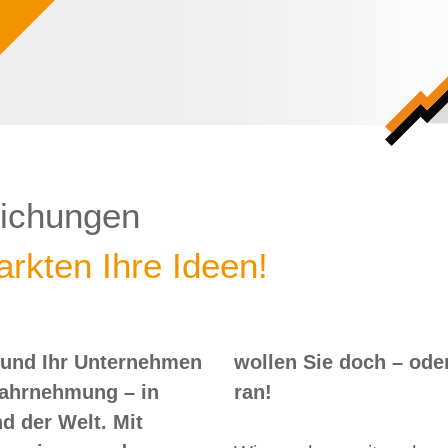
lichungen
rkten Ihre Ideen!
 und Ihr Unternehmen
 – oder? Dann nix wie
Wahrnehmung – in
ran!
d der Welt. Mit