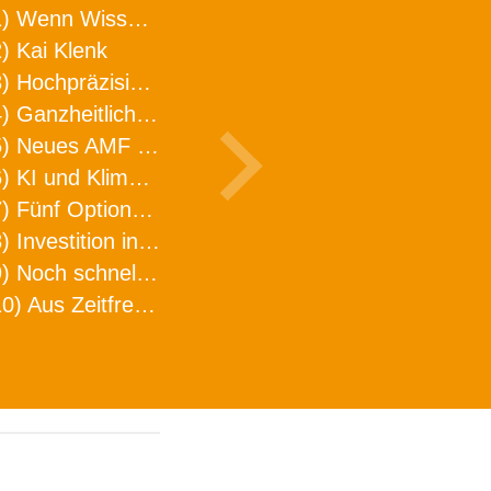
1) Wenn Wissen geht, kann ARNO WERKZEUGE helfen
) Kai Klenk
3) Hochpräzision in neuer Dimension
4) Ganzheitlicher Ansatz für mehr Effizienz und Produktivität in der Zerspanung
5) Neues AMF Logistikzentrum feierlich eröffnet
6) KI und Klimaschutz im Schaltanlagenbau
7) Fünf Optionen, wie man Zeitfresser in Effizienz umwandelt
8) Investition in Fellbach mit nachhaltiger Logistik und Lagerfläche
9) Noch schnellere Lieferung
10) Aus Zeitfressern wird Effizienz