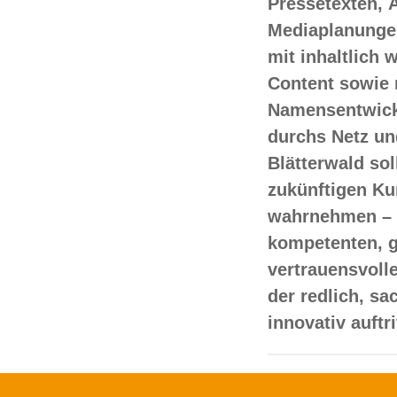
Pressetexten, 
Mediaplanungen
mit inhaltlich
Content sowie 
Namensentwick
durchs Netz un
Blätterwald sol
zukünftigen Ku
wahrnehmen – 
kompetenten, 
vertrauensvoll
der redlich, s
innovativ auftr