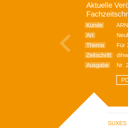
Aktuelle Verö
Fachzeitschr
Kunde
ARN
Art
Neu
Thema
Für 20
Zeitschrift
dih
Ausgabe
Nr. 
PD
SUXES