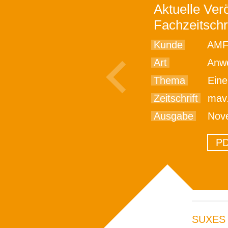
Aktuelle Verö
Fachzeitschr
Kunde
AMF
Art
Anwe
Thema
Eine S
Zeitschrift
mav
Ausgabe
Nov
PD
SUXES