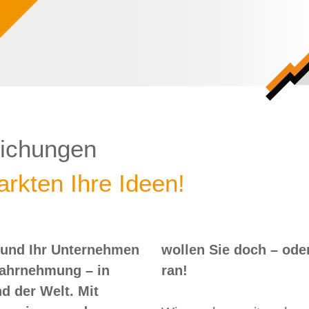
lichungen
rkten Ihre Ideen!
 und Ihr Unternehmen
 – oder? Dann nix wie
Wahrnehmung – in
ran!
d der Welt. Mit