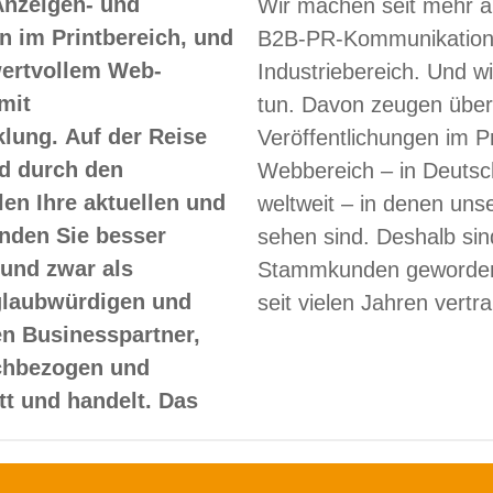
Anzeigen- und
Wir machen seit mehr a
 im Printbereich, und
B2B-PR-Kommunikation
 wertvollem Web-
Industriebereich. Und w
mit
tun. Davon zeugen über
lung. Auf der Reise
Veröffentlichungen im Pr
d durch den
Webbereich – in Deutsc
len Ihre aktuellen und
weltweit – in denen un
nden Sie besser
sehen sind. Deshalb sin
und zwar als
Stammkunden geworden
glaubwürdigen und
seit vielen Jahren vertr
en Businesspartner,
achbezogen und
itt und handelt. Das