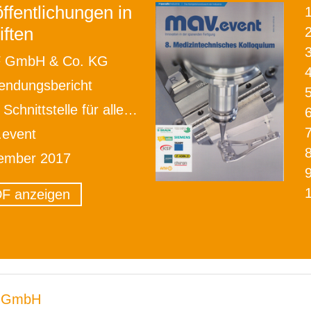
ffentlichungen in
iften
2
 GmbH & Co. KG
ndungsbericht
chnittstelle für alle Prozesse
.event
ember 2017
F anzeigen
 GmbH