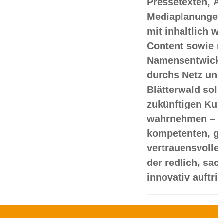
Pressetexten, 
Mediaplanungen
mit inhaltlich
Content sowie 
Namensentwick
durchs Netz un
Blätterwald sol
zukünftigen Ku
wahrnehmen – 
kompetenten, 
vertrauensvoll
der redlich, s
innovativ auftr