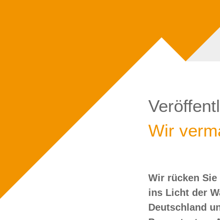
Veröffent
Wir verma
Wir rücken Sie
wollen Sie doch
ins Licht der 
Deutschland un