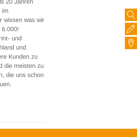
ls 20 Jahren
 im
ir wissen was wir
 6.000!
int- und
hland und
sere Kunden zu
d die meisten zu
, die uns schon
auen.