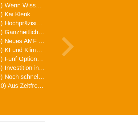
1) Wenn Wissen geht, kann ARNO WERKZEUGE helfen
) Kai Klenk
3) Hochpräzision in neuer Dimension
4) Ganzheitlicher Ansatz für mehr Effizienz und Produktivität in der Zerspanung
5) Neues AMF Logistikzentrum feierlich eröffnet
6) KI und Klimaschutz im Schaltanlagenbau
7) Fünf Optionen, wie man Zeitfresser in Effizienz umwandelt
8) Investition in Fellbach mit nachhaltiger Logistik und Lagerfläche
9) Noch schnellere Lieferung
10) Aus Zeitfressern wird Effizienz