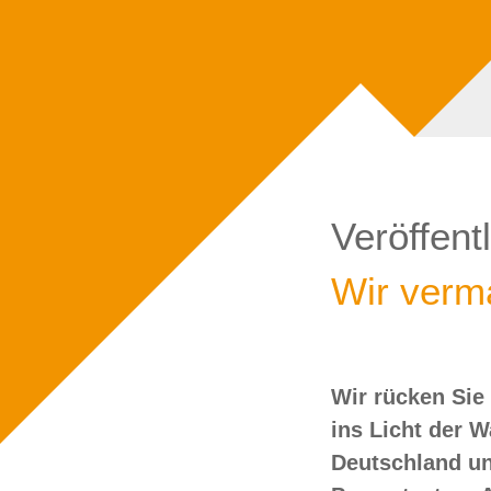
Veröffent
Wir verma
Wir rücken Sie
wollen Sie doch
ins Licht der 
Deutschland un