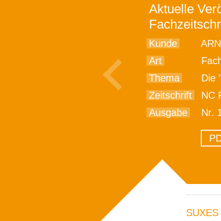
Aktuelle Verö
Fachzeitschr
Kunde
ARN
Art
Fach
Thema
Die "W
Zeitschrift
NC F
Ausgabe
Nr. 
PD
SUXES