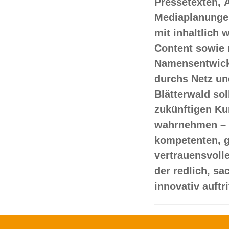
Pressetexten, 
Mediaplanungen
mit inhaltlich
Content sowie 
Namensentwick
durchs Netz un
Blätterwald sol
zukünftigen Ku
wahrnehmen – 
kompetenten, 
vertrauensvoll
der redlich, s
innovativ auftr