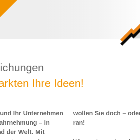
lichungen
rkten Ihre Ideen!
 und Ihr Unternehmen
 – oder? Dann nix wie
Wahrnehmung – in
ran!
d der Welt. Mit