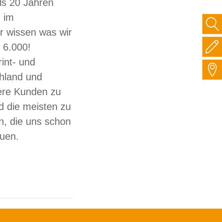
ls 20 Jahren
 im
ir wissen was wir
 6.000!
int- und
hland und
sere Kunden zu
d die meisten zu
, die uns schon
auen.