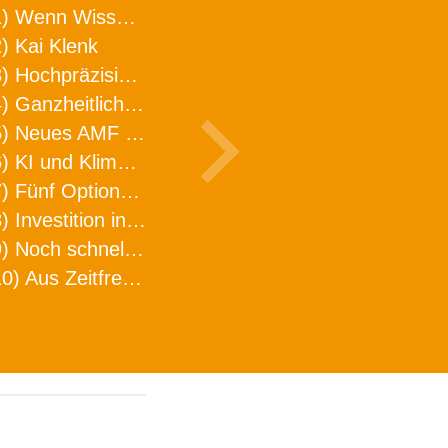
1) Wenn Wissen geht, kann ARNO WERKZEUGE helfen
) Kai Klenk
3) Hochpräzision in neuer Dimension
4) Ganzheitlicher Ansatz für mehr Effizienz und Produktivität in der Zerspanung
5) Neues AMF Logistikzentrum feierlich eröffnet
6) KI und Klimaschutz im Schaltanlagenbau
7) Fünf Optionen, wie man Zeitfresser in Effizienz umwandelt
8) Investition in Fellbach mit nachhaltiger Logistik und Lagerfläche
9) Noch schnellere Lieferung
10) Aus Zeitfressern wird Effizienz