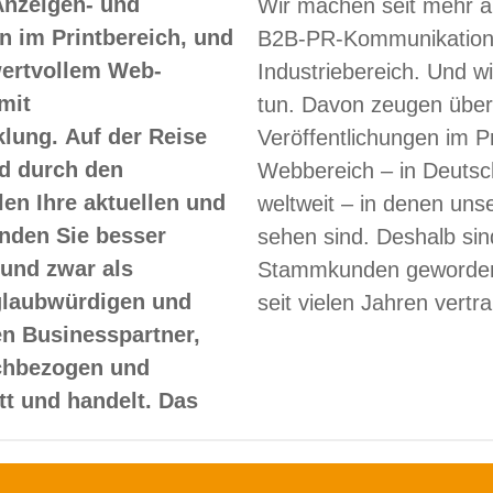
Anzeigen- und
Wir machen seit mehr a
 im Printbereich, und
B2B-PR-Kommunikation
 wertvollem Web-
Industriebereich. Und w
mit
tun. Davon zeugen über
lung. Auf der Reise
Veröffentlichungen im Pr
d durch den
Webbereich – in Deutsc
len Ihre aktuellen und
weltweit – in denen un
nden Sie besser
sehen sind. Deshalb sin
und zwar als
Stammkunden geworden
glaubwürdigen und
seit vielen Jahren vertr
en Businesspartner,
achbezogen und
itt und handelt. Das