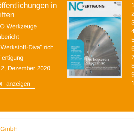
ffentlichungen in
iften
2
O Werkzeuge
bericht
erkstoff-Diva" richtig zerspanen
ertigung
12, Dezember 2020
F anzeigen
 GmbH