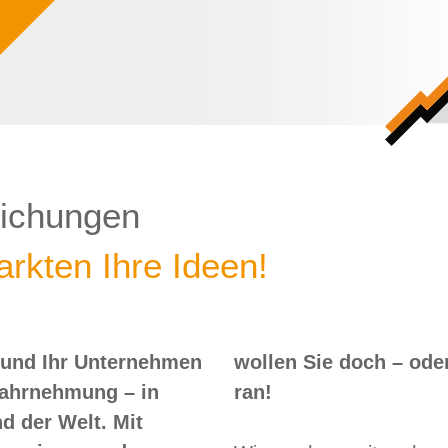
lichungen
rkten Ihre Ideen!
 und Ihr Unternehmen
 – oder? Dann nix wie
Wahrnehmung – in
ran!
d der Welt. Mit