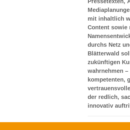
Pressetexten, 
Mediaplanungen
mit inhaltlich
Content sowie 
Namensentwick
durchs Netz un
Blätterwald sol
zukünftigen Ku
wahrnehmen – 
kompetenten, 
vertrauensvoll
der redlich, s
innovativ auftr