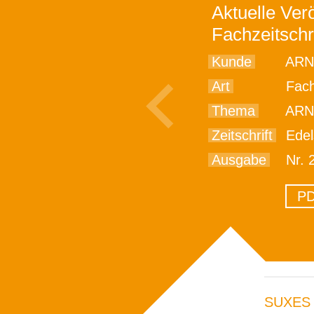
Aktuelle Verö
Fachzeitschr
Kunde
ARN
Art
Fach
Thema
ARNO: Mit pass
Zeitschrift
Edel
Ausgabe
Nr. 
PD
SUXES