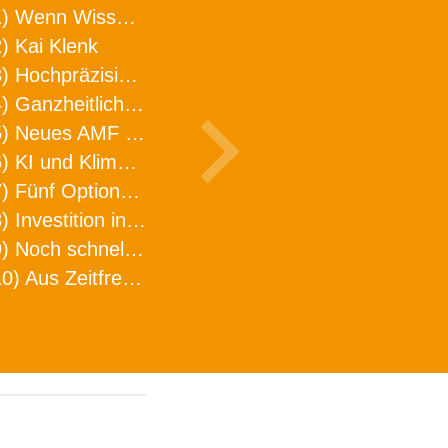
1) Wenn Wissen geht, kann ARNO WERKZEUGE helfen
) Kai Klenk
3) Hochpräzision in neuer Dimension
4) Ganzheitlicher Ansatz für mehr Effizienz und Produktivität in der Zerspanung
5) Neues AMF Logistikzentrum feierlich eröffnet
6) KI und Klimaschutz im Schaltanlagenbau
7) Fünf Optionen, wie man Zeitfresser in Effizienz umwandelt
8) Investition in Fellbach mit nachhaltiger Logistik und Lagerfläche
9) Noch schnellere Lieferung
10) Aus Zeitfressern wird Effizienz