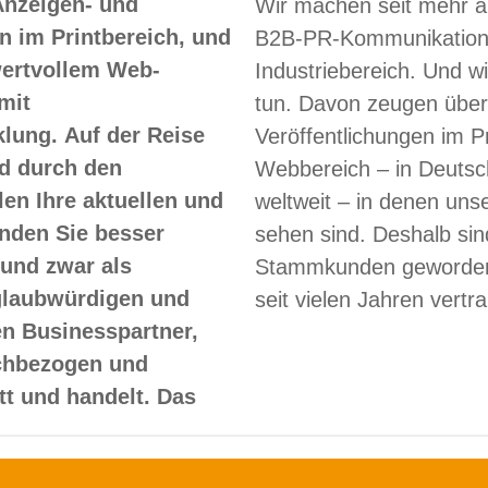
Anzeigen- und
Wir machen seit mehr a
 im Printbereich, und
B2B-PR-Kommunikation
 wertvollem Web-
Industriebereich. Und w
mit
tun. Davon zeugen über
lung. Auf der Reise
Veröffentlichungen im Pr
d durch den
Webbereich – in Deutsc
len Ihre aktuellen und
weltweit – in denen un
nden Sie besser
sehen sind. Deshalb sin
und zwar als
Stammkunden geworden
glaubwürdigen und
seit vielen Jahren vertr
en Businesspartner,
achbezogen und
itt und handelt. Das