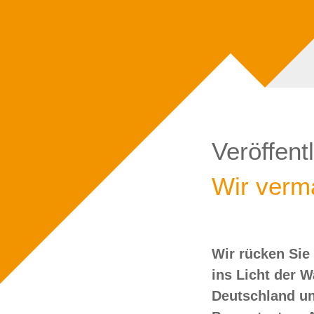
Veröffent
Wir verma
Wir rücken Sie
wollen Sie doch
ins Licht der 
Deutschland un