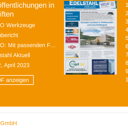
ffentlichungen in
iften
2
O Werkzeuge
bericht
enden Fräswerkzeugen Produktivität und Wirtschaftlichkeit erhöhen
stahl Aktuell
2, April 2023
F anzeigen
 GmbH