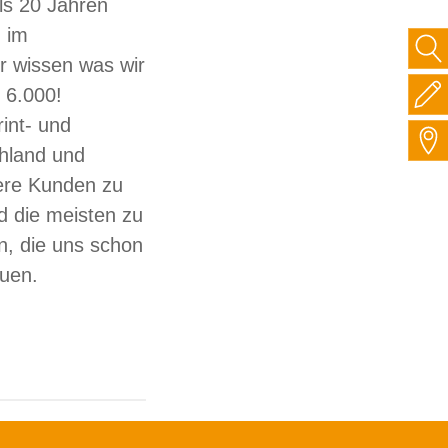
ls 20 Jahren
 im
ir wissen was wir
 6.000!
int- und
hland und
sere Kunden zu
d die meisten zu
, die uns schon
auen.