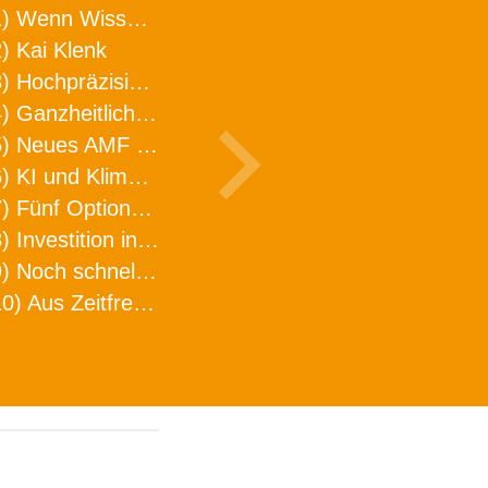
1) Wenn Wissen geht, kann ARNO WERKZEUGE helfen
) Kai Klenk
3) Hochpräzision in neuer Dimension
4) Ganzheitlicher Ansatz für mehr Effizienz und Produktivität in der Zerspanung
5) Neues AMF Logistikzentrum feierlich eröffnet
6) KI und Klimaschutz im Schaltanlagenbau
7) Fünf Optionen, wie man Zeitfresser in Effizienz umwandelt
8) Investition in Fellbach mit nachhaltiger Logistik und Lagerfläche
9) Noch schnellere Lieferung
10) Aus Zeitfressern wird Effizienz