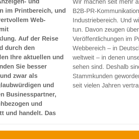
Anzeigen- und
Wir machen seit mehr a
 im Printbereich, und
B2B-PR-Kommunikation
 wertvollem Web-
Industriebereich. Und w
mit
tun. Davon zeugen über
lung. Auf der Reise
Veröffentlichungen im Pr
d durch den
Webbereich – in Deutsc
len Ihre aktuellen und
weltweit – in denen un
nden Sie besser
sehen sind. Deshalb sin
und zwar als
Stammkunden geworden
glaubwürdigen und
seit vielen Jahren vertr
en Businesspartner,
achbezogen und
itt und handelt. Das