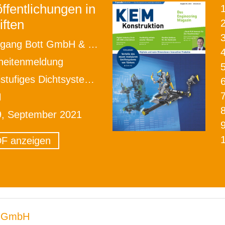
ffentlichungen in
iften
2
ang Bott GmbH & Co. KG
heitenmeldung
s Dichtsystem macht das Ventil nahezu leckagefrei
M
9, September 2021
F anzeigen
 GmbH