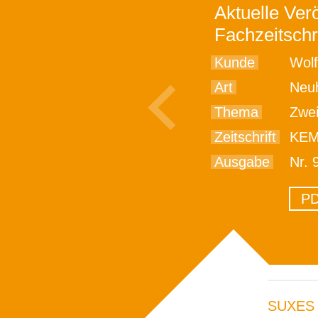
Aktuelle Verö
Fachzeitschr
Kunde
Wolfg
Art
Neu
Thema
Zweistufige
Zeitschrift
KE
Ausgabe
Nr. 
PD
SUXES