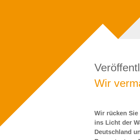
Veröffent
Wir verma
Wir rücken Sie
wollen Sie doch
ins Licht der 
Deutschland un