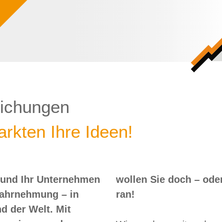
lichungen
rkten Ihre Ideen!
 und Ihr Unternehmen
 – oder? Dann nix wie
Wahrnehmung – in
ran!
d der Welt. Mit