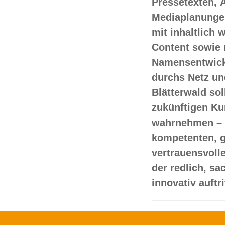
Pressetexten, 
Mediaplanungen
mit inhaltlich
Content sowie 
Namensentwick
durchs Netz un
Blätterwald sol
zukünftigen Ku
wahrnehmen – 
kompetenten, 
vertrauensvoll
der redlich, s
innovativ auftr