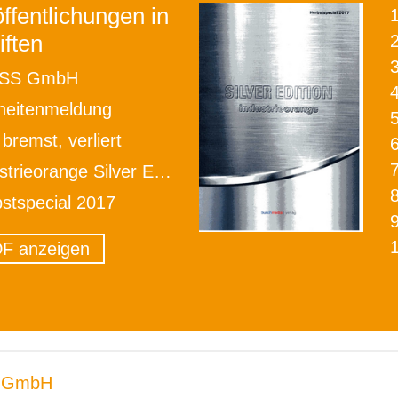
ffentlichungen in
iften
2
SS GmbH
heitenmeldung
bremst, verliert
trieorange Silver Edition
stspecial 2017
F anzeigen
 GmbH