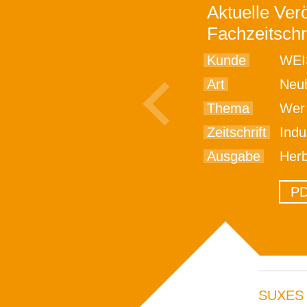
Aktuelle Verö
Fachzeitschr
Kunde
WEI
Art
Neu
Thema
Wer 
Zeitschrift
Indus
Ausgabe
Herb
PD
SUXES