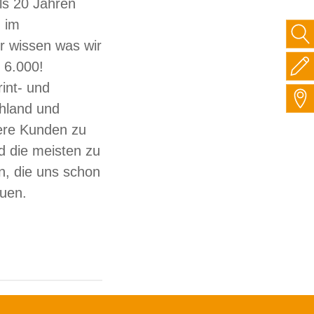
ls 20 Jahren
 im
ir wissen was wir
 6.000!
int- und
hland und
sere Kunden zu
d die meisten zu
, die uns schon
auen.