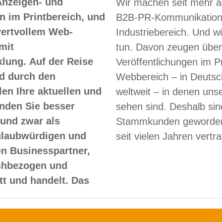
Anzeigen- und
Wir machen seit mehr a
 im Printbereich, und
B2B-PR-Kommunikation
 wertvollem Web-
Industriebereich. Und w
mit
tun. Davon zeugen über
lung. Auf der Reise
Veröffentlichungen im Pr
d durch den
Webbereich – in Deutsc
len Ihre aktuellen und
weltweit – in denen un
nden Sie besser
sehen sind. Deshalb sin
und zwar als
Stammkunden geworden
glaubwürdigen und
seit vielen Jahren vertr
en Businesspartner,
achbezogen und
itt und handelt. Das