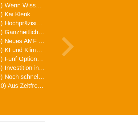
1) Wenn Wissen geht, kann ARNO WERKZEUGE helfen
) Kai Klenk
3) Hochpräzision in neuer Dimension
4) Ganzheitlicher Ansatz für mehr Effizienz und Produktivität in der Zerspanung
5) Neues AMF Logistikzentrum feierlich eröffnet
6) KI und Klimaschutz im Schaltanlagenbau
7) Fünf Optionen, wie man Zeitfresser in Effizienz umwandelt
8) Investition in Fellbach mit nachhaltiger Logistik und Lagerfläche
9) Noch schnellere Lieferung
10) Aus Zeitfressern wird Effizienz