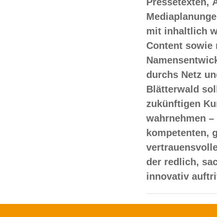
Pressetexten, 
Mediaplanungen
mit inhaltlich
Content sowie 
Namensentwick
durchs Netz un
Blätterwald sol
zukünftigen Ku
wahrnehmen – 
kompetenten, 
vertrauensvoll
der redlich, s
innovativ auftr