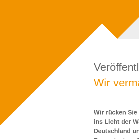
Veröffent
Wir verma
Wir rücken Sie
wollen Sie doch
ins Licht der 
Deutschland un