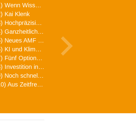
1) Wenn Wissen geht, kann ARNO WERKZEUGE helfen
) Kai Klenk
3) Hochpräzision in neuer Dimension
4) Ganzheitlicher Ansatz für mehr Effizienz und Produktivität in der Zerspanung
5) Neues AMF Logistikzentrum feierlich eröffnet
6) KI und Klimaschutz im Schaltanlagenbau
7) Fünf Optionen, wie man Zeitfresser in Effizienz umwandelt
8) Investition in Fellbach mit nachhaltiger Logistik und Lagerfläche
9) Noch schnellere Lieferung
10) Aus Zeitfressern wird Effizienz