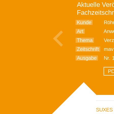
Aktuelle Verö
Fachzeitschr
Kunde
Röhm
Art
Anwe
Thema
Verzah
Zeitschrift
mav Ma
Ausgabe
Nr. 
PD
SUXES