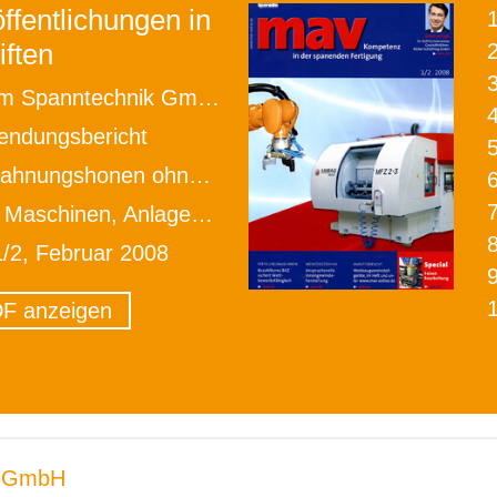
ffentlichungen in
iften
2
 Spanntechnik GmbH
ndungsbericht
nungshonen ohne Kompromisse
schinen, Anlagen, Verfahren
1/2, Februar 2008
F anzeigen
 GmbH