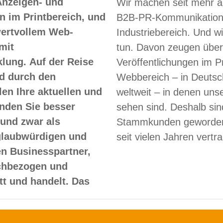
Anzeigen- und
Wir machen seit mehr a
 im Printbereich, und
B2B-PR-Kommunikation
 wertvollem Web-
Industriebereich. Und w
mit
tun. Davon zeugen über
lung. Auf der Reise
Veröffentlichungen im Pr
d durch den
Webbereich – in Deutsc
len Ihre aktuellen und
weltweit – in denen un
nden Sie besser
sehen sind. Deshalb sin
und zwar als
Stammkunden geworden
glaubwürdigen und
seit vielen Jahren vertr
en Businesspartner,
achbezogen und
itt und handelt. Das