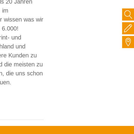
ls 20 Jahren
 im
ir wissen was wir
 6.000!
int- und
hland und
sere Kunden zu
d die meisten zu
, die uns schon
auen.