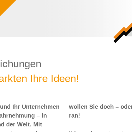
lichungen
rkten Ihre Ideen!
 und Ihr Unternehmen
 – oder? Dann nix wie
Wahrnehmung – in
ran!
d der Welt. Mit