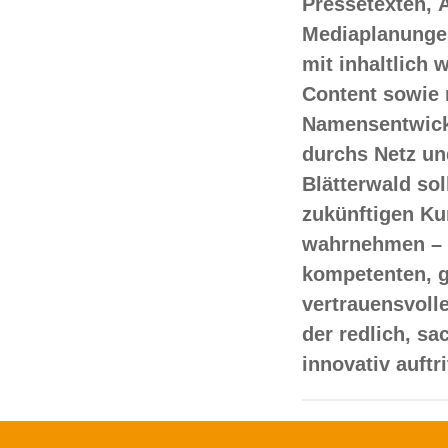
Pressetexten, 
Mediaplanungen
mit inhaltlich
Content sowie 
Namensentwick
durchs Netz un
Blätterwald sol
zukünftigen Ku
wahrnehmen – 
kompetenten, 
vertrauensvoll
der redlich, s
innovativ auftr