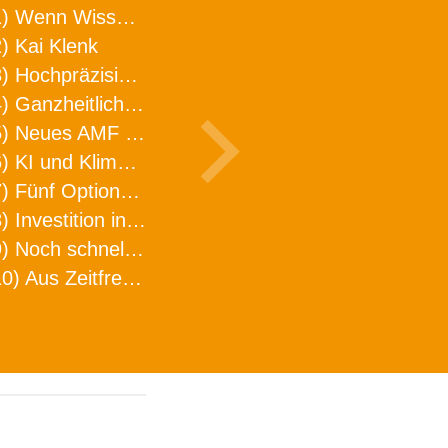
1) Wenn Wissen geht, kann ARNO WERKZEUGE helfen
) Kai Klenk
3) Hochpräzision in neuer Dimension
4) Ganzheitlicher Ansatz für mehr Effizienz und Produktivität in der Zerspanung
5) Neues AMF Logistikzentrum feierlich eröffnet
6) KI und Klimaschutz im Schaltanlagenbau
7) Fünf Optionen, wie man Zeitfresser in Effizienz umwandelt
8) Investition in Fellbach mit nachhaltiger Logistik und Lagerfläche
9) Noch schnellere Lieferung
10) Aus Zeitfressern wird Effizienz