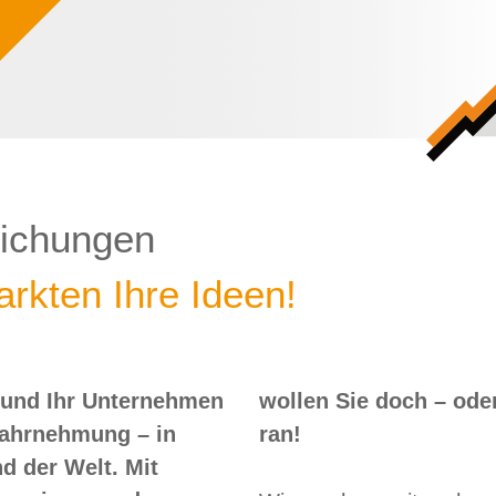
lichungen
rkten Ihre Ideen!
 und Ihr Unternehmen
 – oder? Dann nix wie
Wahrnehmung – in
ran!
d der Welt. Mit