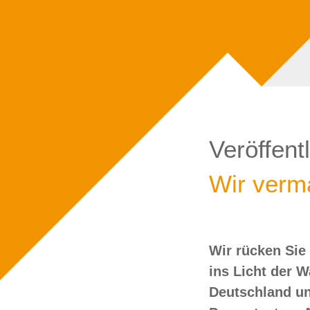
Veröffent
Wir verma
Wir rücken Sie
wollen Sie doch
ins Licht der 
Deutschland un