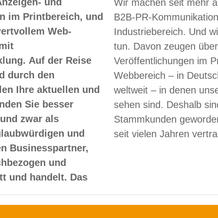
Anzeigen- und
Wir machen seit mehr a
 im Printbereich, und
B2B-PR-Kommunikation
 wertvollem Web-
Industriebereich. Und w
mit
tun. Davon zeugen über
lung. Auf der Reise
Veröffentlichungen im Pr
d durch den
Webbereich – in Deutsc
len Ihre aktuellen und
weltweit – in denen un
nden Sie besser
sehen sind. Deshalb sin
und zwar als
Stammkunden geworden
glaubwürdigen und
seit vielen Jahren vertr
en Businesspartner,
achbezogen und
itt und handelt. Das