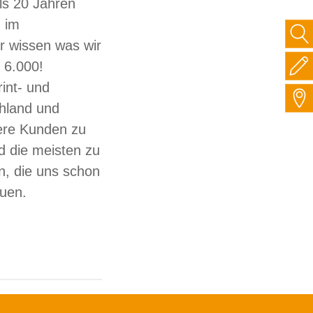
ls 20 Jahren
 im
ir wissen was wir
 6.000!
int- und
hland und
sere Kunden zu
d die meisten zu
, die uns schon
auen.