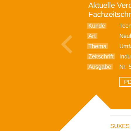
Aktuelle Verö
Fachzeitschr
Kunde
Tec
Art
Neu
Thema
Umfan
Zeitschrift
Indu
Ausgabe
Nr. 
PD
SUXES