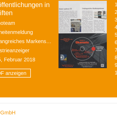
ffentlichungen in
iften
2
noteam
heitenmeldung
greiches Markenspektrum
strieanzeiger
5, Februar 2018
F anzeigen
 GmbH