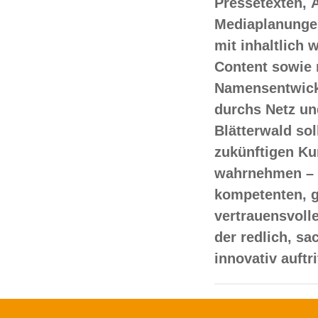
Pressetexten, 
Mediaplanungen
mit inhaltlich
Content sowie 
Namensentwick
durchs Netz un
Blätterwald sol
zukünftigen Ku
wahrnehmen – 
kompetenten, 
vertrauensvoll
der redlich, s
innovativ auftr