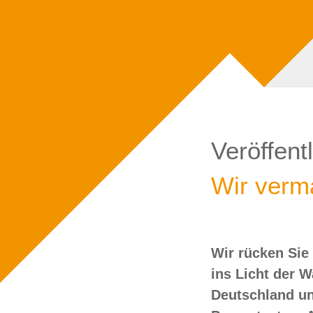
Veröffent
Wir verma
Wir rücken Sie
wollen Sie doch
ins Licht der 
Deutschland un