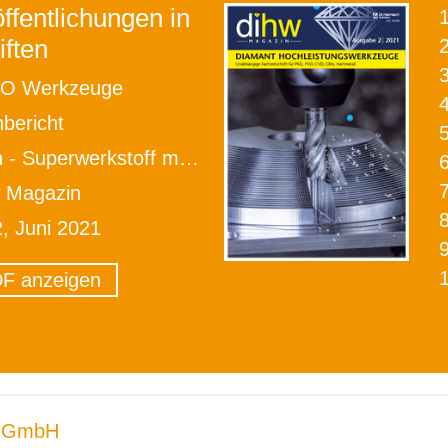
ffentlichungen in
iften
2
O Werkzeuge
bericht
- Superwerkstoff mit Allüren
w Magazin
2, Juni 2021
F anzeigen
 GmbH