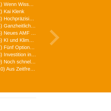
1) Wenn Wissen geht, kann ARNO WERKZEUGE helfen
) Kai Klenk
3) Hochpräzision in neuer Dimension
4) Ganzheitlicher Ansatz für mehr Effizienz und Produktivität in der Zerspanung
5) Neues AMF Logistikzentrum feierlich eröffnet
6) KI und Klimaschutz im Schaltanlagenbau
7) Fünf Optionen, wie man Zeitfresser in Effizienz umwandelt
8) Investition in Fellbach mit nachhaltiger Logistik und Lagerfläche
9) Noch schnellere Lieferung
10) Aus Zeitfressern wird Effizienz