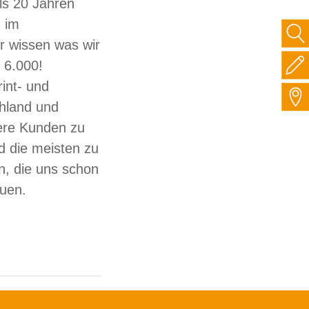
ls 20 Jahren
 im
ir wissen was wir
 6.000!
int- und
hland und
sere Kunden zu
d die meisten zu
, die uns schon
auen.