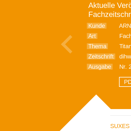
Aktuelle Verö
Fachzeitschr
Kunde
ARN
Art
Fach
Thema
Titan 
Zeitschrift
dih
Ausgabe
Nr. 
PD
SUXES