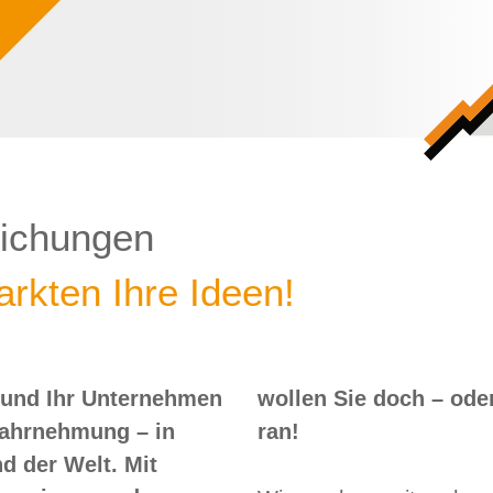
lichungen
rkten Ihre Ideen!
 und Ihr Unternehmen
 – oder? Dann nix wie
Wahrnehmung – in
ran!
d der Welt. Mit