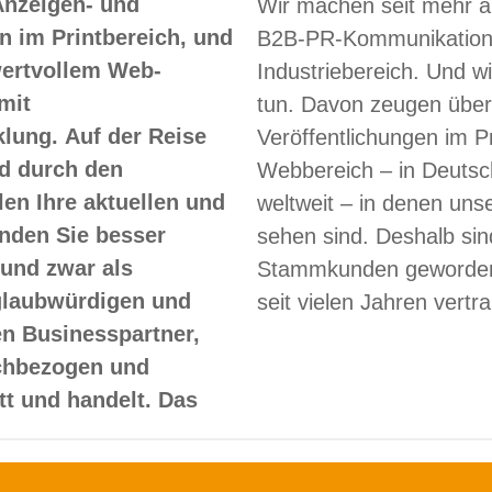
Anzeigen- und
Wir machen seit mehr a
 im Printbereich, und
B2B-PR-Kommunikation
 wertvollem Web-
Industriebereich. Und w
mit
tun. Davon zeugen über
lung. Auf der Reise
Veröffentlichungen im Pr
d durch den
Webbereich – in Deutsc
len Ihre aktuellen und
weltweit – in denen un
nden Sie besser
sehen sind. Deshalb sin
und zwar als
Stammkunden geworden
glaubwürdigen und
seit vielen Jahren vertr
en Businesspartner,
achbezogen und
itt und handelt. Das