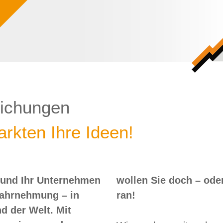
lichungen
rkten Ihre Ideen!
 und Ihr Unternehmen
 – oder? Dann nix wie
Wahrnehmung – in
ran!
d der Welt. Mit