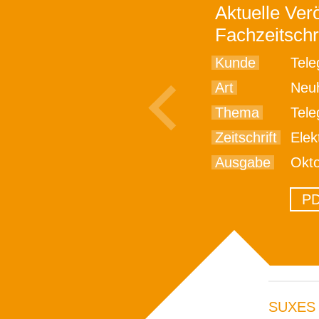
Aktuelle Verö
Fachzeitschr
Kunde
Tele
Art
Neu
Thema
Telegär
Zeitschrift
Elek
Ausgabe
Okt
PD
SUXES