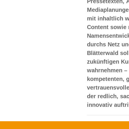
Pressetexten, 
Mediaplanungen
mit inhaltlich
Content sowie 
Namensentwick
durchs Netz un
Blätterwald sol
zukünftigen Ku
wahrnehmen – 
kompetenten, 
vertrauensvoll
der redlich, s
innovativ auftr