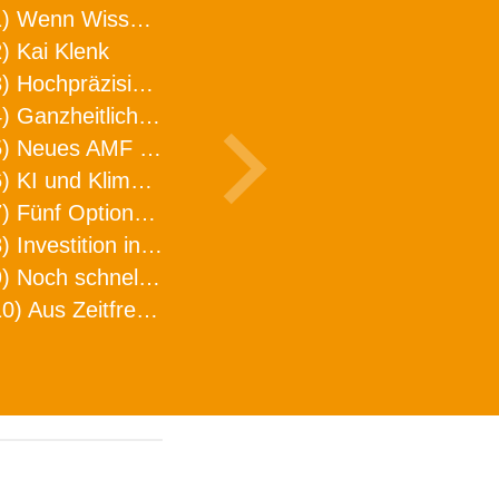
1) Wenn Wissen geht, kann ARNO WERKZEUGE helfen
) Kai Klenk
3) Hochpräzision in neuer Dimension
4) Ganzheitlicher Ansatz für mehr Effizienz und Produktivität in der Zerspanung
5) Neues AMF Logistikzentrum feierlich eröffnet
6) KI und Klimaschutz im Schaltanlagenbau
7) Fünf Optionen, wie man Zeitfresser in Effizienz umwandelt
8) Investition in Fellbach mit nachhaltiger Logistik und Lagerfläche
9) Noch schnellere Lieferung
10) Aus Zeitfressern wird Effizienz