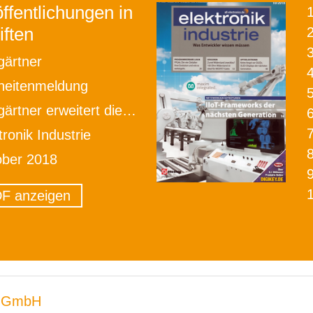
ffentlichungen in
iften
2
gärtner
heitenmeldung
tner erweitert die Geschäftsführung
tronik Industrie
ober 2018
F anzeigen
 GmbH