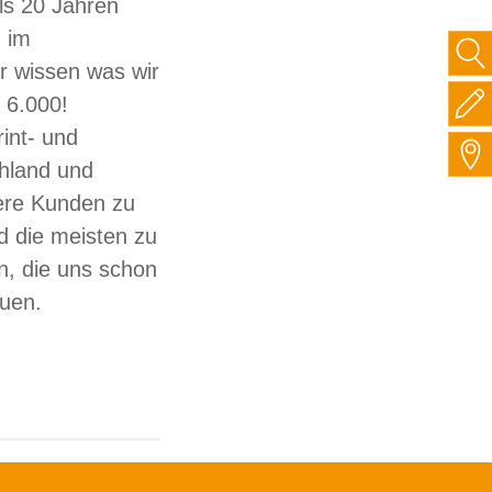
ls 20 Jahren
 im
ir wissen was wir
 6.000!
int- und
hland und
sere Kunden zu
d die meisten zu
, die uns schon
auen.