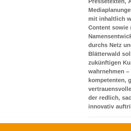
Pressetexten, 
Mediaplanungen
mit inhaltlich
Content sowie 
Namensentwick
durchs Netz un
Blätterwald sol
zukünftigen Ku
wahrnehmen – 
kompetenten, 
vertrauensvoll
der redlich, s
innovativ auftr