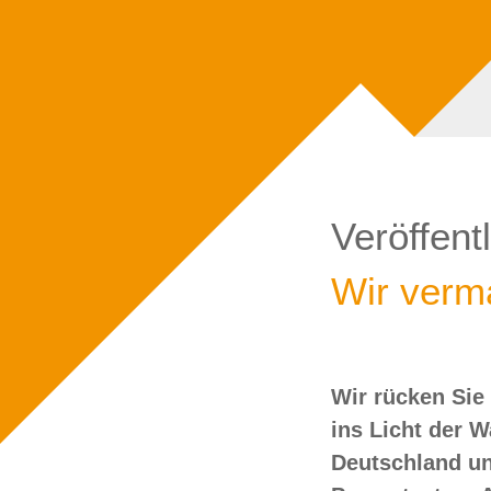
Veröffent
Wir verma
Wir rücken Sie
wollen Sie doch
ins Licht der 
Deutschland un