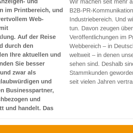
Anzeigen- und
Wir machen seit mehr a
 im Printbereich, und
B2B-PR-Kommunikation
 wertvollem Web-
Industriebereich. Und w
mit
tun. Davon zeugen über
lung. Auf der Reise
Veröffentlichungen im Pr
d durch den
Webbereich – in Deutsc
len Ihre aktuellen und
weltweit – in denen un
nden Sie besser
sehen sind. Deshalb sin
und zwar als
Stammkunden geworden
glaubwürdigen und
seit vielen Jahren vertr
en Businesspartner,
achbezogen und
itt und handelt. Das