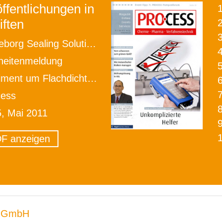
ffentlichungen in
iften
2
eborg Sealing Solutions
heitenmeldung
nt um Flachdichtungen erweitert
cess
5, Mai 2011
F anzeigen
 GmbH