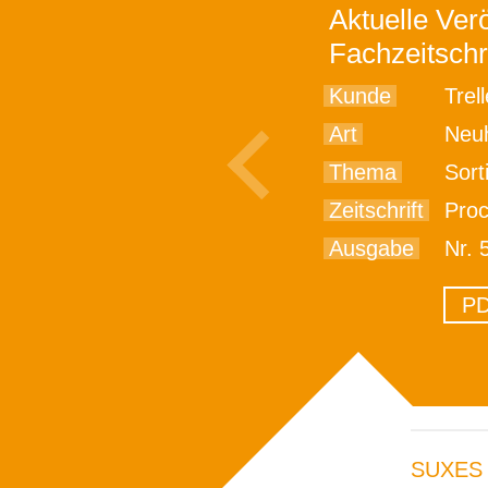
Aktuelle Verö
Fachzeitschr
Kunde
Trell
Art
Neu
Thema
Sortime
Zeitschrift
Pro
Ausgabe
Nr. 
PD
SUXES