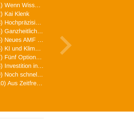
1) Wenn Wissen geht, kann ARNO WERKZEUGE helfen
) Kai Klenk
3) Hochpräzision in neuer Dimension
4) Ganzheitlicher Ansatz für mehr Effizienz und Produktivität in der Zerspanung
5) Neues AMF Logistikzentrum feierlich eröffnet
6) KI und Klimaschutz im Schaltanlagenbau
7) Fünf Optionen, wie man Zeitfresser in Effizienz umwandelt
8) Investition in Fellbach mit nachhaltiger Logistik und Lagerfläche
9) Noch schnellere Lieferung
10) Aus Zeitfressern wird Effizienz