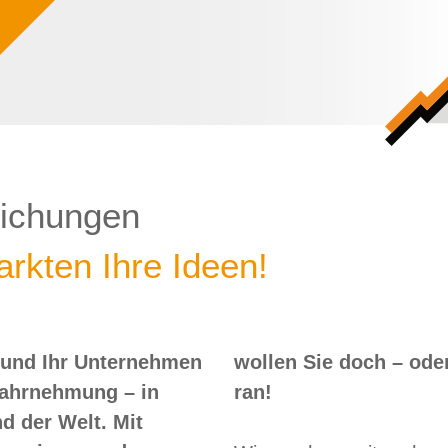
lichungen
rkten Ihre Ideen!
 und Ihr Unternehmen
 – oder? Dann nix wie
Wahrnehmung – in
ran!
d der Welt. Mit