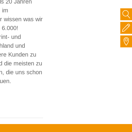
ls 20 Jahren
 im
ir wissen was wir
 6.000!
int- und
hland und
sere Kunden zu
d die meisten zu
, die uns schon
auen.