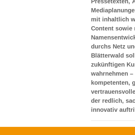
Pressetexten, 
Mediaplanungen
mit inhaltlich
Content sowie 
Namensentwick
durchs Netz un
Blätterwald sol
zukünftigen Ku
wahrnehmen – 
kompetenten, 
vertrauensvoll
der redlich, s
innovativ auftr