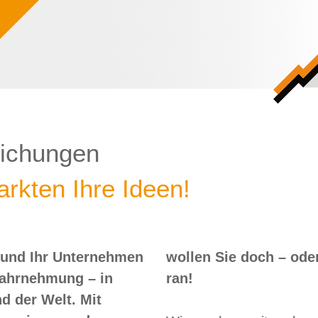
lichungen
rkten Ihre Ideen!
 und Ihr Unternehmen
 – oder? Dann nix wie
Wahrnehmung – in
ran!
d der Welt. Mit