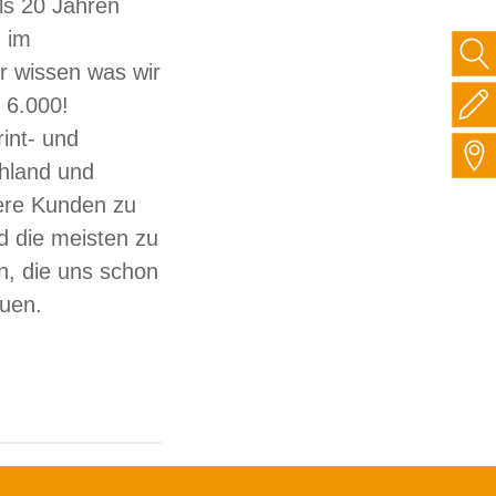
ls 20 Jahren
 im
ir wissen was wir
 6.000!
int- und
hland und
sere Kunden zu
d die meisten zu
, die uns schon
auen.