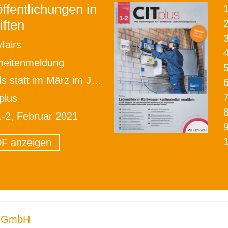
ffentlichungen in
iften
2
fairs
heitenmeldung
 statt im März im Juli 2021
plus
1-2, Februar 2021
F anzeigen
 GmbH