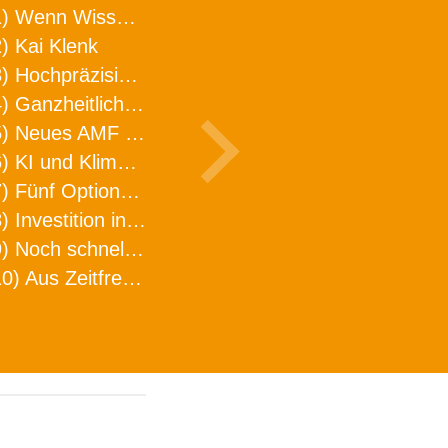
1) Wenn Wissen geht, kann ARNO WERKZEUGE helfen
) Kai Klenk
3) Hochpräzision in neuer Dimension
4) Ganzheitlicher Ansatz für mehr Effizienz und Produktivität in der Zerspanung
5) Neues AMF Logistikzentrum feierlich eröffnet
6) KI und Klimaschutz im Schaltanlagenbau
7) Fünf Optionen, wie man Zeitfresser in Effizienz umwandelt
8) Investition in Fellbach mit nachhaltiger Logistik und Lagerfläche
9) Noch schnellere Lieferung
10) Aus Zeitfressern wird Effizienz