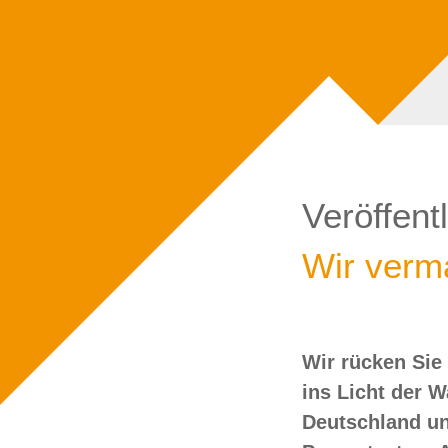
Veröffent
Wir verma
Wir rücken Sie
wollen Sie doch
ins Licht der 
Deutschland un