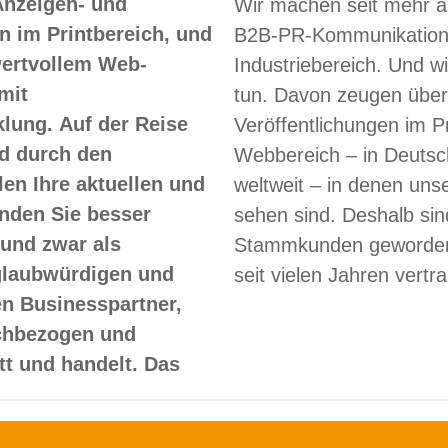
Anzeigen- und
Wir machen seit mehr a
 im Printbereich, und
B2B-PR-Kommunikation
 wertvollem Web-
Industriebereich. Und w
mit
tun. Davon zeugen über
lung. Auf der Reise
Veröffentlichungen im Pr
d durch den
Webbereich – in Deutsc
len Ihre aktuellen und
weltweit – in denen un
nden Sie besser
sehen sind. Deshalb sin
und zwar als
Stammkunden geworden
glaubwürdigen und
seit vielen Jahren vertr
en Businesspartner,
achbezogen und
itt und handelt. Das