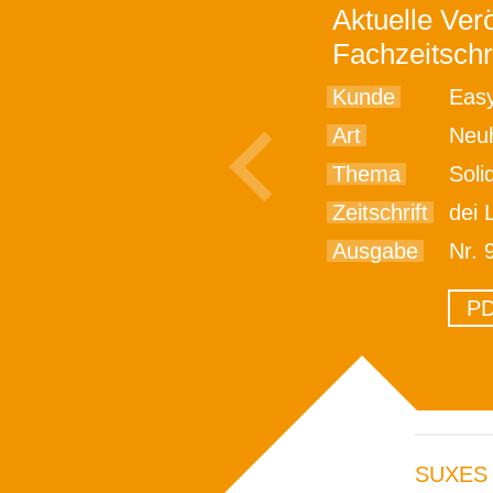
Aktuelle Verö
Fachzeitschr
Kunde
Easy
Art
Neu
Thema
Soli
Zeitschrift
dei Leben
Ausgabe
Nr. 
PD
SUXES