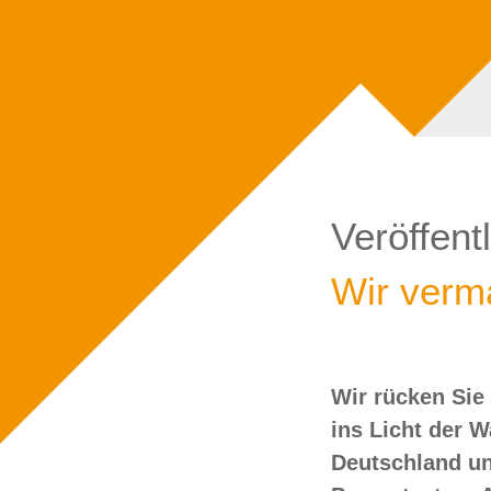
Veröffent
Wir verma
Wir rücken Sie
wollen Sie doch
ins Licht der 
Deutschland un