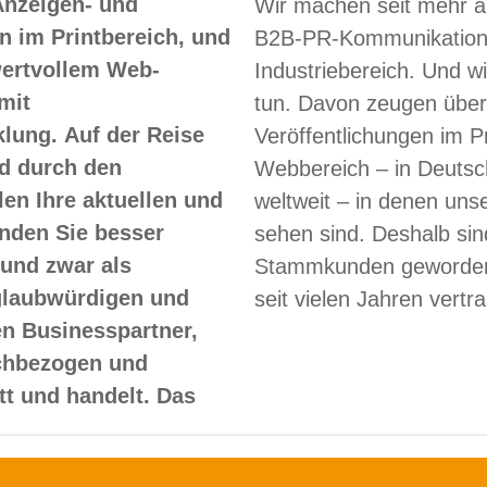
Anzeigen- und
Wir machen seit mehr a
 im Printbereich, und
B2B-PR-Kommunikation
 wertvollem Web-
Industriebereich. Und w
mit
tun. Davon zeugen über
lung. Auf der Reise
Veröffentlichungen im Pr
d durch den
Webbereich – in Deutsc
len Ihre aktuellen und
weltweit – in denen un
nden Sie besser
sehen sind. Deshalb sin
und zwar als
Stammkunden geworden
glaubwürdigen und
seit vielen Jahren vertr
en Businesspartner,
achbezogen und
itt und handelt. Das