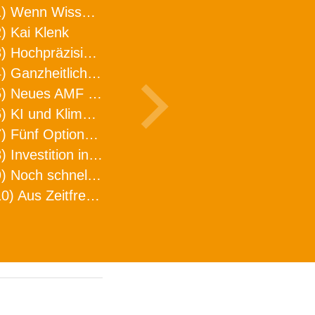
1) Wenn Wissen geht, kann ARNO WERKZEUGE helfen
) Kai Klenk
3) Hochpräzision in neuer Dimension
4) Ganzheitlicher Ansatz für mehr Effizienz und Produktivität in der Zerspanung
5) Neues AMF Logistikzentrum feierlich eröffnet
6) KI und Klimaschutz im Schaltanlagenbau
7) Fünf Optionen, wie man Zeitfresser in Effizienz umwandelt
8) Investition in Fellbach mit nachhaltiger Logistik und Lagerfläche
9) Noch schnellere Lieferung
10) Aus Zeitfressern wird Effizienz