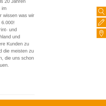
ls 20 Jahren
 im
ir wissen was wir
 6.000!
int- und
hland und
sere Kunden zu
d die meisten zu
, die uns schon
auen.