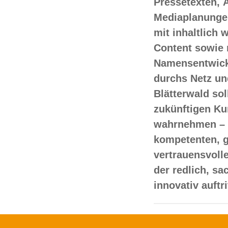
Pressetexten, 
Mediaplanungen
mit inhaltlich
Content sowie 
Namensentwick
durchs Netz un
Blätterwald sol
zukünftigen Ku
wahrnehmen – 
kompetenten, 
vertrauensvoll
der redlich, s
innovativ auftr