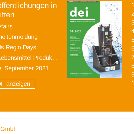
ffentlichungen in
iften
2
fairs
heitenmeldung
ds Regio Days
smittel Produktion Verpackung Food Design
9, September 2021
F anzeigen
 GmbH