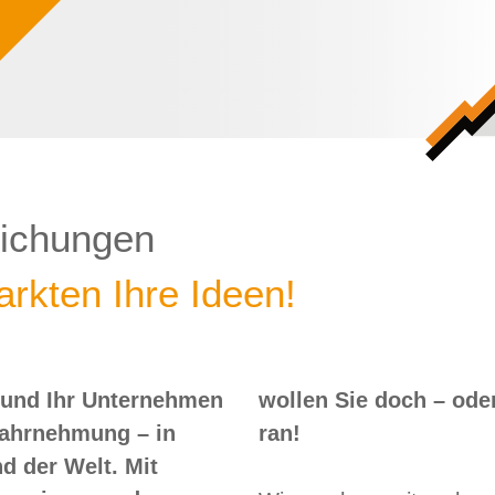
lichungen
rkten Ihre Ideen!
 und Ihr Unternehmen
 – oder? Dann nix wie
Wahrnehmung – in
ran!
d der Welt. Mit