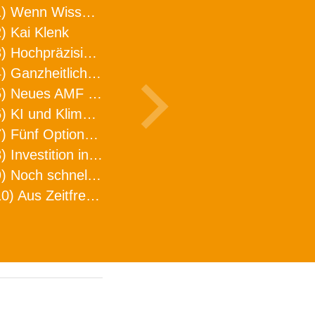
1) Wenn Wissen geht, kann ARNO WERKZEUGE helfen
) Kai Klenk
3) Hochpräzision in neuer Dimension
4) Ganzheitlicher Ansatz für mehr Effizienz und Produktivität in der Zerspanung
5) Neues AMF Logistikzentrum feierlich eröffnet
6) KI und Klimaschutz im Schaltanlagenbau
7) Fünf Optionen, wie man Zeitfresser in Effizienz umwandelt
8) Investition in Fellbach mit nachhaltiger Logistik und Lagerfläche
9) Noch schnellere Lieferung
10) Aus Zeitfressern wird Effizienz