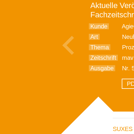
Aktuelle Verö
Fachzeitschr
Kunde
Agie
Art
Neu
Thema
Proze
Zeitschrift
mav - In
Ausgabe
Nr. 
PD
SUXES