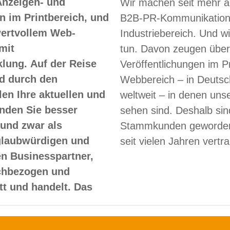
Anzeigen- und
Wir machen seit mehr a
 im Printbereich, und
B2B-PR-Kommunikation
 wertvollem Web-
Industriebereich. Und w
mit
tun. Davon zeugen über
lung. Auf der Reise
Veröffentlichungen im Pr
d durch den
Webbereich – in Deutsc
len Ihre aktuellen und
weltweit – in denen un
nden Sie besser
sehen sind. Deshalb sin
und zwar als
Stammkunden geworden
glaubwürdigen und
seit vielen Jahren vertr
en Businesspartner,
achbezogen und
itt und handelt. Das