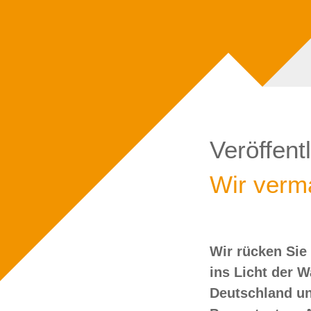
Veröffent
Wir verma
Wir rücken Sie
wollen Sie doch
ins Licht der 
Deutschland un