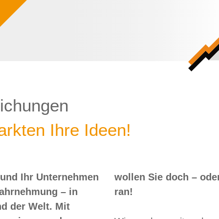
lichungen
rkten Ihre Ideen!
 und Ihr Unternehmen
 – oder? Dann nix wie
Wahrnehmung – in
ran!
d der Welt. Mit