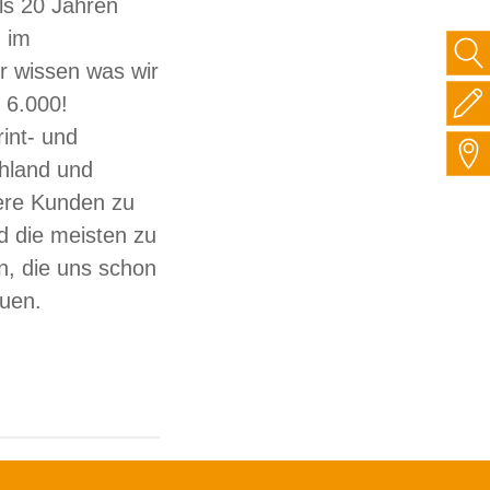
ls 20 Jahren
 im
ir wissen was wir
 6.000!
int- und
hland und
sere Kunden zu
d die meisten zu
, die uns schon
auen.