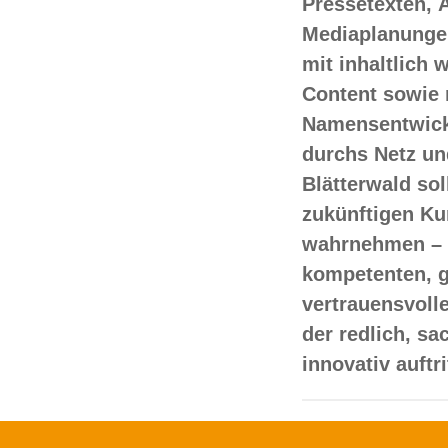
Pressetexten, 
Mediaplanungen
mit inhaltlich
Content sowie 
Namensentwick
durchs Netz un
Blätterwald sol
zukünftigen Ku
wahrnehmen – 
kompetenten, 
vertrauensvoll
der redlich, s
innovativ auftr