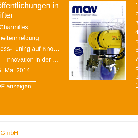
ffentlichungen in
iften
2
Charmilles
heitenmeldung
ss-Tuning auf Knopfdruck
novation in der spanenden Fertigung
5, Mai 2014
F anzeigen
 GmbH