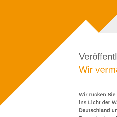
Veröffent
Wir verma
Wir rücken Sie
wollen Sie doch
ins Licht der 
Deutschland un