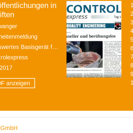
ffentlichungen in
iften
2
wanger
heitenmeldung
rtes Basisgerät für Standardaufgaben
rolexpress
 2017
F anzeigen
 GmbH