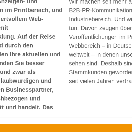
Anzeigen- und
Wir machen seit mehr a
 im Printbereich, und
B2B-PR-Kommunikation
 wertvollem Web-
Industriebereich. Und w
mit
tun. Davon zeugen über
lung. Auf der Reise
Veröffentlichungen im Pr
d durch den
Webbereich – in Deutsc
len Ihre aktuellen und
weltweit – in denen un
nden Sie besser
sehen sind. Deshalb sin
und zwar als
Stammkunden geworden
glaubwürdigen und
seit vielen Jahren vertr
en Businesspartner,
achbezogen und
itt und handelt. Das