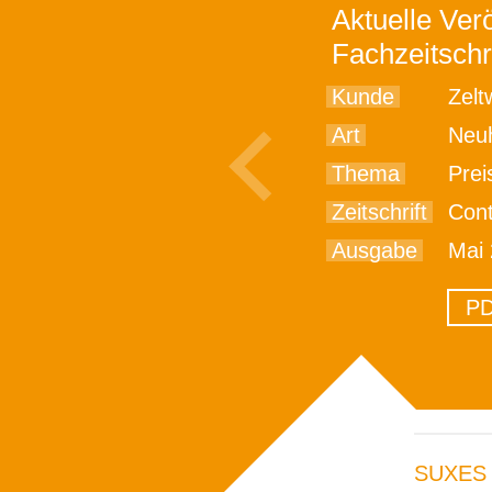
Aktuelle Verö
Fachzeitschr
Kunde
Zelt
Art
Neu
Thema
Preiswe
Zeitschrift
Cont
Ausgabe
Mai
PD
SUXES