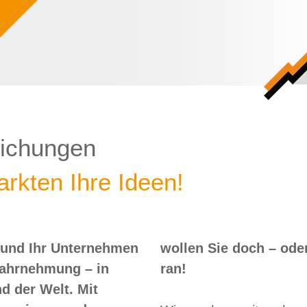
lichungen
rkten Ihre Ideen!
 und Ihr Unternehmen
 – oder? Dann nix wie
Wahrnehmung – in
ran!
d der Welt. Mit