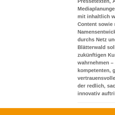
Pressetexten, 
Mediaplanungen
mit inhaltlich
Content sowie 
Namensentwick
durchs Netz un
Blätterwald sol
zukünftigen Ku
wahrnehmen – 
kompetenten, 
vertrauensvoll
der redlich, s
innovativ auftr