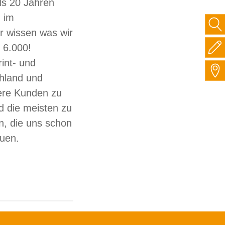
ls 20 Jahren
 im
ir wissen was wir
 6.000!
int- und
hland und
sere Kunden zu
d die meisten zu
, die uns schon
auen.