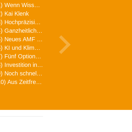
1) Wenn Wissen geht, kann ARNO WERKZEUGE helfen
) Kai Klenk
3) Hochpräzision in neuer Dimension
4) Ganzheitlicher Ansatz für mehr Effizienz und Produktivität in der Zerspanung
5) Neues AMF Logistikzentrum feierlich eröffnet
6) KI und Klimaschutz im Schaltanlagenbau
7) Fünf Optionen, wie man Zeitfresser in Effizienz umwandelt
8) Investition in Fellbach mit nachhaltiger Logistik und Lagerfläche
9) Noch schnellere Lieferung
10) Aus Zeitfressern wird Effizienz