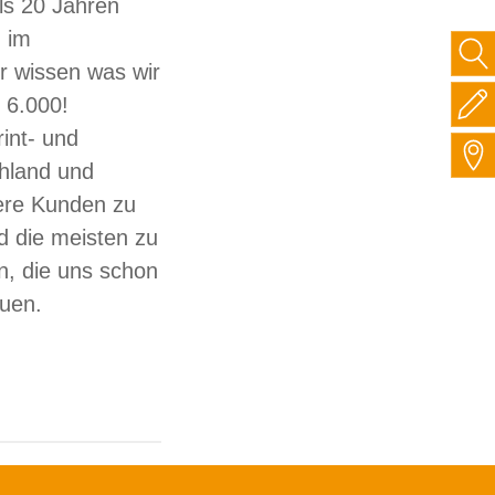
ls 20 Jahren
 im
ir wissen was wir
 6.000!
int- und
hland und
sere Kunden zu
d die meisten zu
, die uns schon
auen.