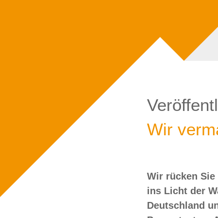
Veröffent
Wir verma
Wir rücken Sie
wollen Sie doch
ins Licht der 
Deutschland un