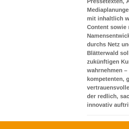
Pressetexten, 
Mediaplanungen
mit inhaltlich
Content sowie 
Namensentwick
durchs Netz un
Blätterwald sol
zukünftigen Ku
wahrnehmen – 
kompetenten, 
vertrauensvoll
der redlich, s
innovativ auftr