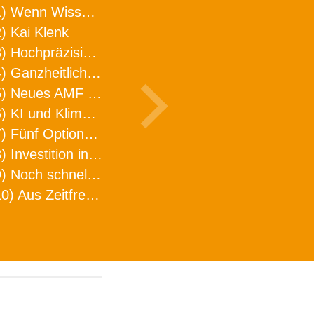
1) Wenn Wissen geht, kann ARNO WERKZEUGE helfen
) Kai Klenk
3) Hochpräzision in neuer Dimension
4) Ganzheitlicher Ansatz für mehr Effizienz und Produktivität in der Zerspanung
5) Neues AMF Logistikzentrum feierlich eröffnet
6) KI und Klimaschutz im Schaltanlagenbau
7) Fünf Optionen, wie man Zeitfresser in Effizienz umwandelt
8) Investition in Fellbach mit nachhaltiger Logistik und Lagerfläche
9) Noch schnellere Lieferung
10) Aus Zeitfressern wird Effizienz