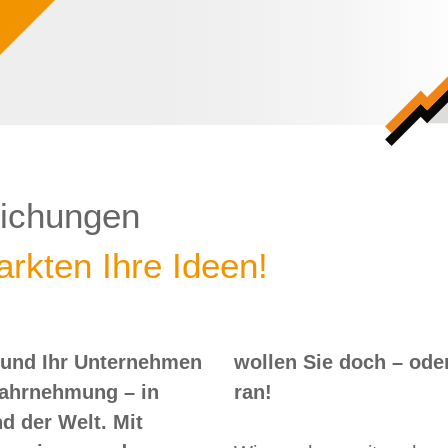
lichungen
rkten Ihre Ideen!
 und Ihr Unternehmen
 – oder? Dann nix wie
Wahrnehmung – in
ran!
d der Welt. Mit