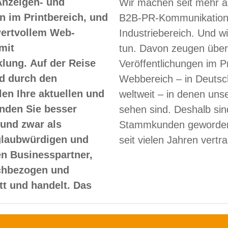
Anzeigen- und
Wir machen seit mehr a
 im Printbereich, und
B2B-PR-Kommunikation
 wertvollem Web-
Industriebereich. Und w
mit
tun. Davon zeugen über
lung. Auf der Reise
Veröffentlichungen im Pr
d durch den
Webbereich – in Deutsc
len Ihre aktuellen und
weltweit – in denen un
nden Sie besser
sehen sind. Deshalb sin
und zwar als
Stammkunden geworden
glaubwürdigen und
seit vielen Jahren vertr
en Businesspartner,
achbezogen und
itt und handelt. Das