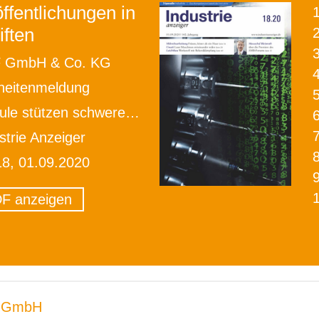
ffentlichungen in
iften
2
 GmbH & Co. KG
heitenmeldung
e stützen schwere Brocken
strie Anzeiger
18, 01.09.2020
F anzeigen
 GmbH