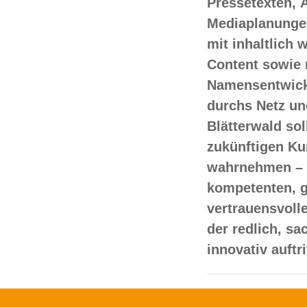
Pressetexten, 
Mediaplanungen
mit inhaltlich
Content sowie 
Namensentwick
durchs Netz un
Blätterwald sol
zukünftigen Ku
wahrnehmen – 
kompetenten, 
vertrauensvoll
der redlich, s
innovativ auftr