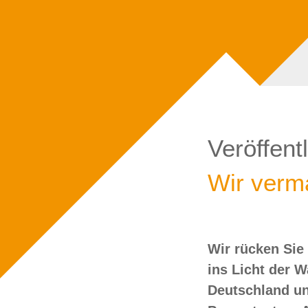
Veröffent
Wir verma
Wir rücken Sie
wollen Sie doch
ins Licht der 
Deutschland un