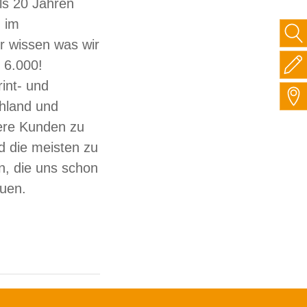
ls 20 Jahren
 im
ir wissen was wir
 6.000!
int- und
hland und
sere Kunden zu
d die meisten zu
, die uns schon
auen.