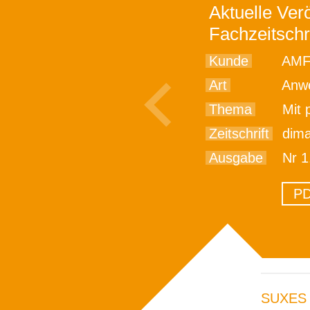
Aktuelle Verö
Fachzeitschr
Kunde
AMF
Art
Anwe
Thema
Mit pass
Zeitschrift
dim
Ausgabe
Nr 1
PD
SUXES