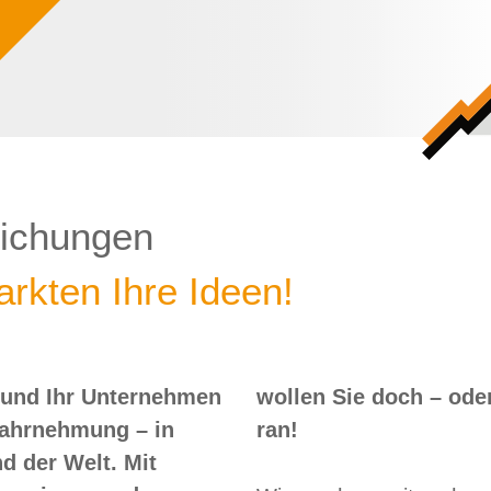
lichungen
rkten Ihre Ideen!
 und Ihr Unternehmen
 – oder? Dann nix wie
Wahrnehmung – in
ran!
d der Welt. Mit