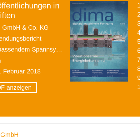
ffentlichungen in
iften
2
 GmbH & Co. KG
ndungsbericht
endem Spannsystem vollautomatisch fräsen
a
. Februar 2018
F anzeigen
 GmbH