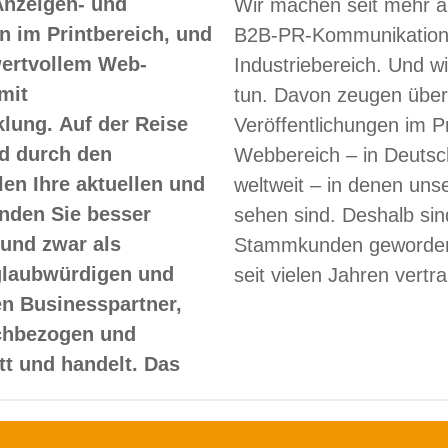
Anzeigen- und
Wir machen seit mehr a
 im Printbereich, und
B2B-PR-Kommunikation
 wertvollem Web-
Industriebereich. Und w
mit
tun. Davon zeugen über
lung. Auf der Reise
Veröffentlichungen im Pr
d durch den
Webbereich – in Deutsc
len Ihre aktuellen und
weltweit – in denen un
nden Sie besser
sehen sind. Deshalb sin
und zwar als
Stammkunden geworden
glaubwürdigen und
seit vielen Jahren vertr
en Businesspartner,
achbezogen und
itt und handelt. Das