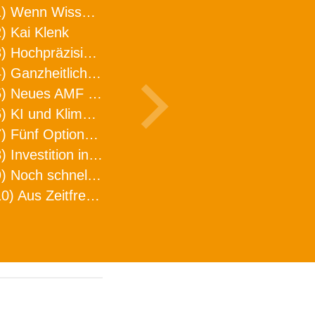
1) Wenn Wissen geht, kann ARNO WERKZEUGE helfen
) Kai Klenk
3) Hochpräzision in neuer Dimension
4) Ganzheitlicher Ansatz für mehr Effizienz und Produktivität in der Zerspanung
5) Neues AMF Logistikzentrum feierlich eröffnet
6) KI und Klimaschutz im Schaltanlagenbau
7) Fünf Optionen, wie man Zeitfresser in Effizienz umwandelt
8) Investition in Fellbach mit nachhaltiger Logistik und Lagerfläche
9) Noch schnellere Lieferung
10) Aus Zeitfressern wird Effizienz