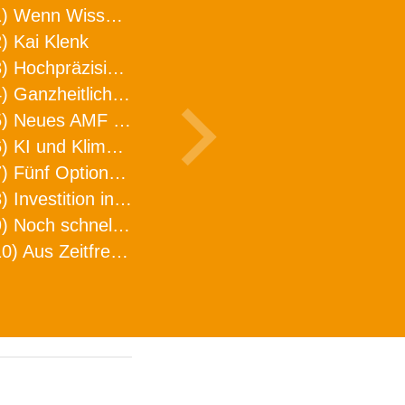
1) Wenn Wissen geht, kann ARNO WERKZEUGE helfen
) Kai Klenk
3) Hochpräzision in neuer Dimension
4) Ganzheitlicher Ansatz für mehr Effizienz und Produktivität in der Zerspanung
5) Neues AMF Logistikzentrum feierlich eröffnet
6) KI und Klimaschutz im Schaltanlagenbau
7) Fünf Optionen, wie man Zeitfresser in Effizienz umwandelt
8) Investition in Fellbach mit nachhaltiger Logistik und Lagerfläche
9) Noch schnellere Lieferung
10) Aus Zeitfressern wird Effizienz