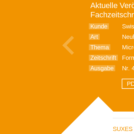
Aktuelle Verö
Fachzeitschr
Kunde
Swis
Art
Neu
Thema
Micro
Zeitschrift
For
Ausgabe
Nr. 
PD
SUXES