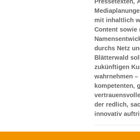
Pressetexten, 
Mediaplanungen
mit inhaltlich
Content sowie 
Namensentwick
durchs Netz un
Blätterwald sol
zukünftigen Ku
wahrnehmen – 
kompetenten, 
vertrauensvoll
der redlich, s
innovativ auftr