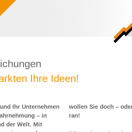
lichungen
rkten Ihre Ideen!
 und Ihr Unternehmen
 – oder? Dann nix wie
Wahrnehmung – in
ran!
d der Welt. Mit