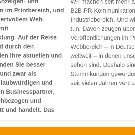
Anzeigen- und
Wir machen seit mehr a
 im Printbereich, und
B2B-PR-Kommunikation
 wertvollem Web-
Industriebereich. Und w
mit
tun. Davon zeugen über
lung. Auf der Reise
Veröffentlichungen im Pr
d durch den
Webbereich – in Deutsc
len Ihre aktuellen und
weltweit – in denen un
nden Sie besser
sehen sind. Deshalb sin
und zwar als
Stammkunden geworden
glaubwürdigen und
seit vielen Jahren vertr
en Businesspartner,
achbezogen und
itt und handelt. Das