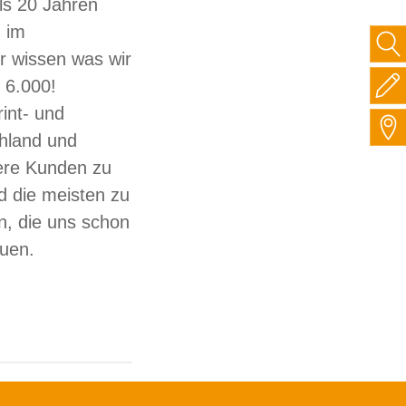
ls 20 Jahren
 im
ir wissen was wir
 6.000!
int- und
hland und
sere Kunden zu
d die meisten zu
, die uns schon
auen.