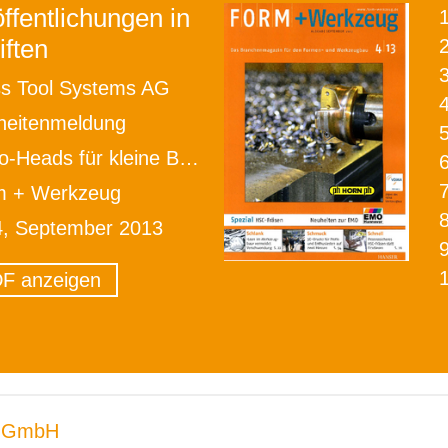
ffentlichungen in
iften
2
s Tool Systems AG
heitenmeldung
-Heads für kleine Bohrungen
m + Werkzeug
4, September 2013
F anzeigen
 GmbH