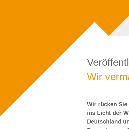
Veröffent
Wir verma
Wir rücken Sie
wollen Sie doch
ins Licht der 
Deutschland un