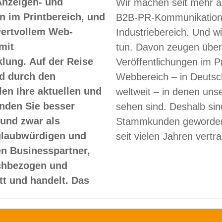
Anzeigen- und
Wir machen seit mehr a
 im Printbereich, und
B2B-PR-Kommunikation
 wertvollem Web-
Industriebereich. Und w
mit
tun. Davon zeugen über
lung. Auf der Reise
Veröffentlichungen im Pr
d durch den
Webbereich – in Deutsc
len Ihre aktuellen und
weltweit – in denen un
nden Sie besser
sehen sind. Deshalb sin
und zwar als
Stammkunden geworden
glaubwürdigen und
seit vielen Jahren vertr
en Businesspartner,
achbezogen und
itt und handelt. Das