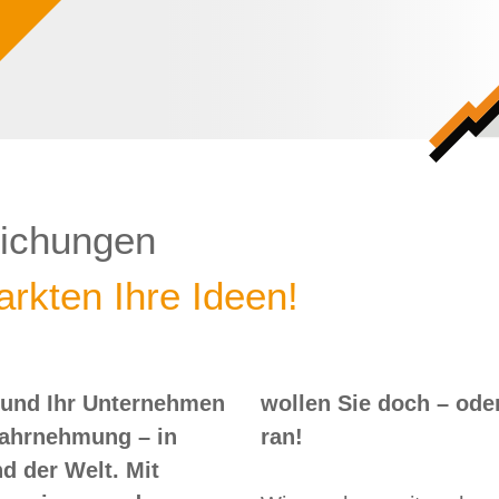
lichungen
rkten Ihre Ideen!
 und Ihr Unternehmen
 – oder? Dann nix wie
Wahrnehmung – in
ran!
d der Welt. Mit