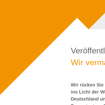
Veröffent
Wir verma
Wir rücken Sie
wollen Sie doch
ins Licht der 
Deutschland un