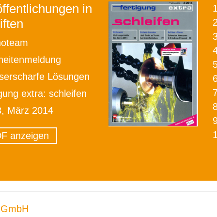
ffentlichungen in
iften
2
noteam
heitenmeldung
serscharfe Lösungen
igung extra: schleifen
3, März 2014
F anzeigen
 GmbH