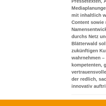
Pressetexten, 
Mediaplanungen
mit inhaltlich
Content sowie 
Namensentwick
durchs Netz un
Blätterwald sol
zukünftigen Ku
wahrnehmen – 
kompetenten, 
vertrauensvoll
der redlich, s
innovativ auftr