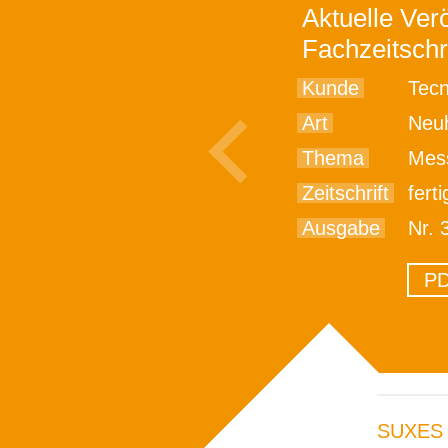
Aktuelle Verö
Fachzeitschr
Kunde
Tec
Art
Neu
Thema
Mes
Zeitschrift
fert
Ausgabe
Nr. 
PD
SUXES