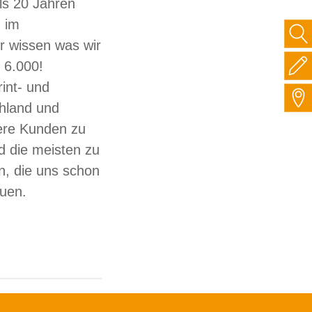
ls 20 Jahren
 im
ir wissen was wir
 6.000!
int- und
hland und
sere Kunden zu
d die meisten zu
, die uns schon
auen.