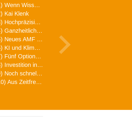
1) Wenn Wissen geht, kann ARNO WERKZEUGE helfen
) Kai Klenk
3) Hochpräzision in neuer Dimension
4) Ganzheitlicher Ansatz für mehr Effizienz und Produktivität in der Zerspanung
5) Neues AMF Logistikzentrum feierlich eröffnet
6) KI und Klimaschutz im Schaltanlagenbau
7) Fünf Optionen, wie man Zeitfresser in Effizienz umwandelt
8) Investition in Fellbach mit nachhaltiger Logistik und Lagerfläche
9) Noch schnellere Lieferung
10) Aus Zeitfressern wird Effizienz