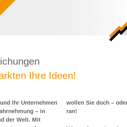
lichungen
rkten Ihre Ideen!
 und Ihr Unternehmen
 – oder? Dann nix wie
Wahrnehmung – in
ran!
d der Welt. Mit