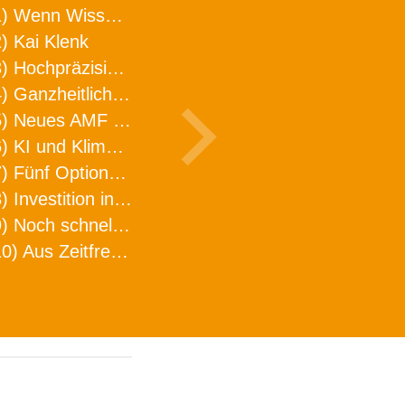
1) Wenn Wissen geht, kann ARNO WERKZEUGE helfen
) Kai Klenk
3) Hochpräzision in neuer Dimension
4) Ganzheitlicher Ansatz für mehr Effizienz und Produktivität in der Zerspanung
5) Neues AMF Logistikzentrum feierlich eröffnet
6) KI und Klimaschutz im Schaltanlagenbau
7) Fünf Optionen, wie man Zeitfresser in Effizienz umwandelt
8) Investition in Fellbach mit nachhaltiger Logistik und Lagerfläche
9) Noch schnellere Lieferung
10) Aus Zeitfressern wird Effizienz