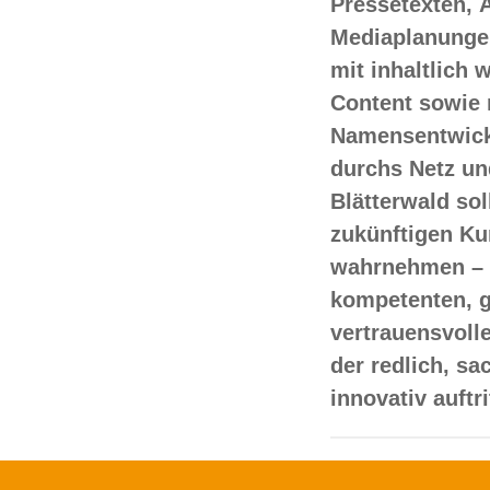
Pressetexten, 
Mediaplanungen
mit inhaltlich
Content sowie 
Namensentwick
durchs Netz un
Blätterwald sol
zukünftigen Ku
wahrnehmen – 
kompetenten, 
vertrauensvoll
der redlich, s
innovativ auftr