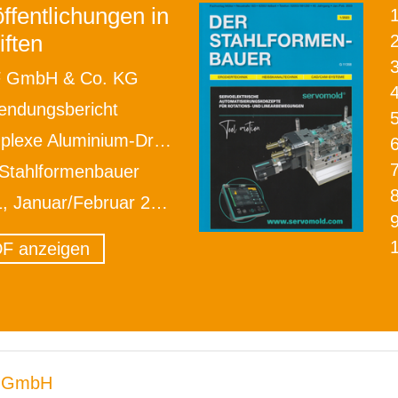
ffentlichungen in
iften
2
 GmbH & Co. KG
ndungsbericht
Aluminium-Druckgussteile sicher spannen
Stahlformenbauer
1, Januar/Februar 2023
F anzeigen
 GmbH