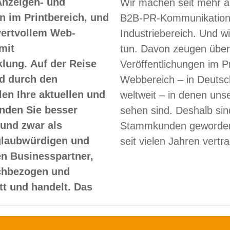
Anzeigen- und
Wir machen seit mehr a
 im Printbereich, und
B2B-PR-Kommunikation
 wertvollem Web-
Industriebereich. Und w
mit
tun. Davon zeugen über
lung. Auf der Reise
Veröffentlichungen im Pr
d durch den
Webbereich – in Deutsc
len Ihre aktuellen und
weltweit – in denen un
nden Sie besser
sehen sind. Deshalb sin
und zwar als
Stammkunden geworden
glaubwürdigen und
seit vielen Jahren vertr
en Businesspartner,
achbezogen und
itt und handelt. Das