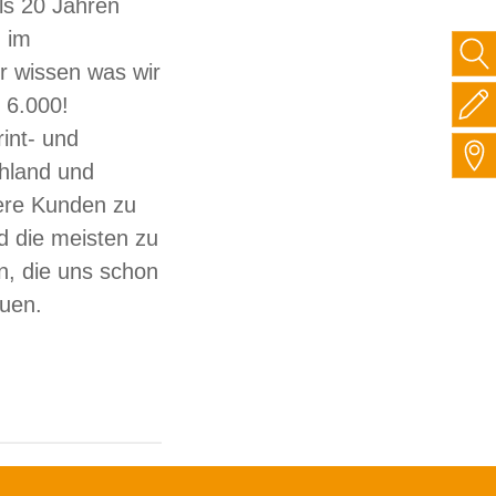
ls 20 Jahren
 im
ir wissen was wir
 6.000!
int- und
hland und
sere Kunden zu
d die meisten zu
, die uns schon
auen.