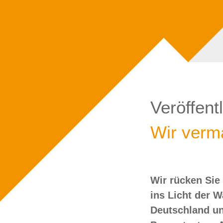
Veröffent
Wir verma
Wir rücken Sie
wollen Sie doch
ins Licht der 
Deutschland un