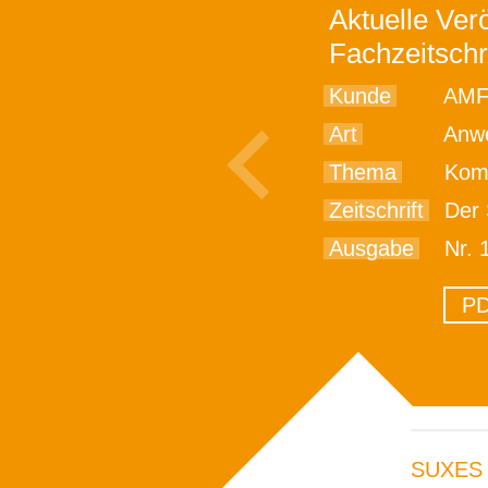
Aktuelle Verö
Fachzeitschr
Kunde
AMF
Art
Anwe
Thema
Komplexe 
Zeitschrift
Der 
Ausgabe
Nr. 
PD
SUXES