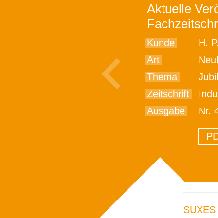
Aktuelle Verö
Fachzeitschr
Kunde
H. P
Art
Neu
Thema
Jubi
Zeitschrift
Indu
Ausgabe
Nr. 
PD
SUXES