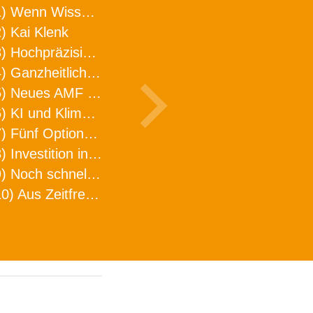
1) Wenn Wissen geht, kann ARNO WERKZEUGE helfen
) Kai Klenk
3) Hochpräzision in neuer Dimension
4) Ganzheitlicher Ansatz für mehr Effizienz und Produktivität in der Zerspanung
5) Neues AMF Logistikzentrum feierlich eröffnet
6) KI und Klimaschutz im Schaltanlagenbau
7) Fünf Optionen, wie man Zeitfresser in Effizienz umwandelt
8) Investition in Fellbach mit nachhaltiger Logistik und Lagerfläche
9) Noch schnellere Lieferung
10) Aus Zeitfressern wird Effizienz