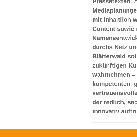
Pressetexten, 
Mediaplanungen
mit inhaltlich
Content sowie 
Namensentwick
durchs Netz un
Blätterwald sol
zukünftigen Ku
wahrnehmen – 
kompetenten, 
vertrauensvoll
der redlich, s
innovativ auftr