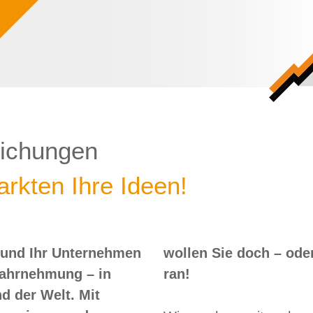
lichungen
rkten Ihre Ideen!
 und Ihr Unternehmen
 – oder? Dann nix wie
Wahrnehmung – in
ran!
d der Welt. Mit