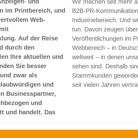
Anzeigen- und
Wir machen seit mehr a
 im Printbereich, und
B2B-PR-Kommunikation
 wertvollem Web-
Industriebereich. Und w
mit
tun. Davon zeugen über
lung. Auf der Reise
Veröffentlichungen im Pr
d durch den
Webbereich – in Deutsc
len Ihre aktuellen und
weltweit – in denen un
nden Sie besser
sehen sind. Deshalb sin
und zwar als
Stammkunden geworden
glaubwürdigen und
seit vielen Jahren vertr
en Businesspartner,
achbezogen und
itt und handelt. Das