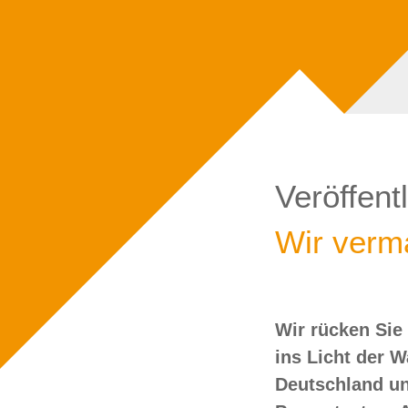
Veröffent
Wir verma
Wir rücken Sie
wollen Sie doch
ins Licht der 
Deutschland un