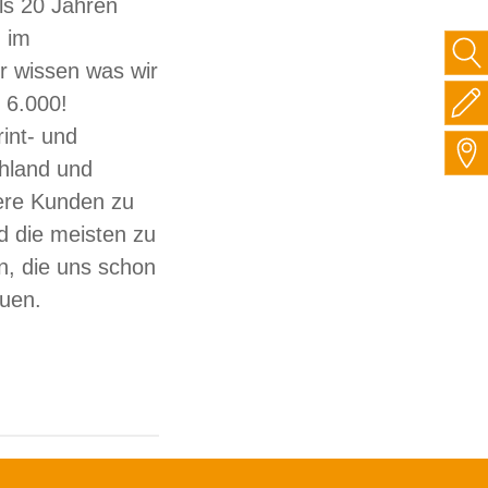
ls 20 Jahren
 im
ir wissen was wir
 6.000!
int- und
hland und
sere Kunden zu
d die meisten zu
, die uns schon
auen.