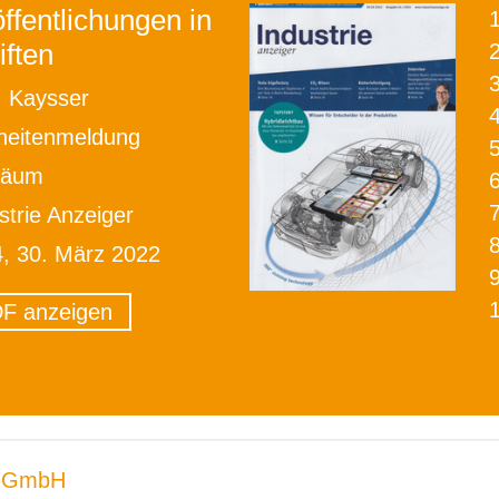
ffentlichungen in
iften
2
. Kaysser
heitenmeldung
läum
strie Anzeiger
4, 30. März 2022
F anzeigen
 GmbH