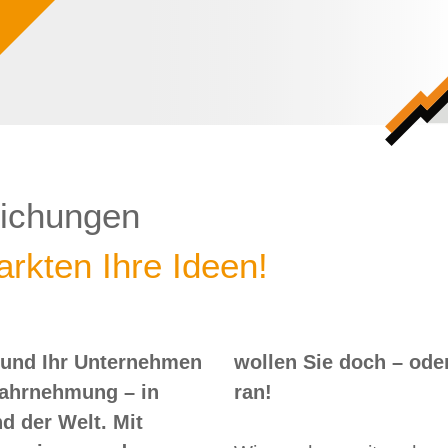
lichungen
rkten Ihre Ideen!
 und Ihr Unternehmen
 – oder? Dann nix wie
Wahrnehmung – in
ran!
d der Welt. Mit