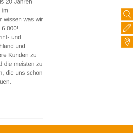
ls 20 Jahren
 im
ir wissen was wir
 6.000!
int- und
hland und
sere Kunden zu
d die meisten zu
, die uns schon
auen.