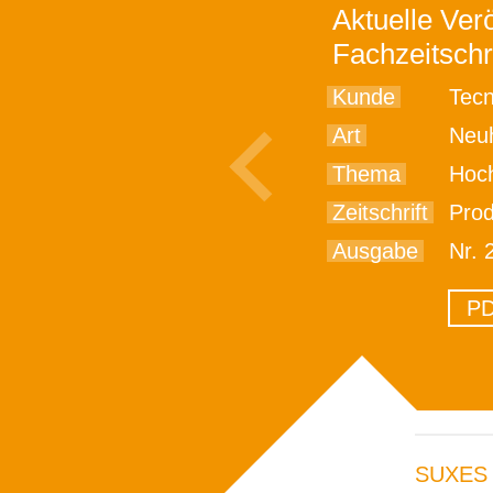
Aktuelle Verö
Fachzeitschr
Kunde
Tec
Art
Neu
Thema
Hochgena
Zeitschrift
Prod
Ausgabe
Nr. 2, S
PD
SUXES