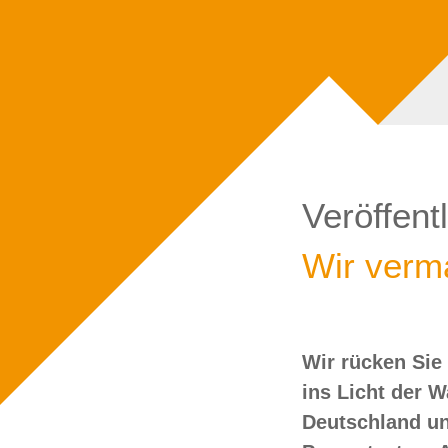
Veröffent
Wir verma
Wir rücken Sie
wollen Sie doch
ins Licht der 
Deutschland un