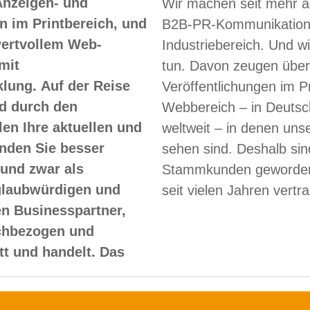
Anzeigen- und
Wir machen seit mehr a
 im Printbereich, und
B2B-PR-Kommunikation
 wertvollem Web-
Industriebereich. Und w
mit
tun. Davon zeugen über
lung. Auf der Reise
Veröffentlichungen im Pr
d durch den
Webbereich – in Deutsc
len Ihre aktuellen und
weltweit – in denen un
nden Sie besser
sehen sind. Deshalb sin
und zwar als
Stammkunden geworden
glaubwürdigen und
seit vielen Jahren vertr
en Businesspartner,
achbezogen und
itt und handelt. Das