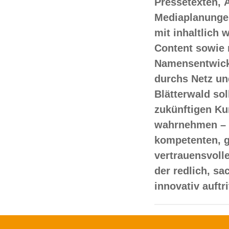
Pressetexten, 
Mediaplanungen
mit inhaltlich
Content sowie 
Namensentwick
durchs Netz un
Blätterwald sol
zukünftigen Ku
wahrnehmen – 
kompetenten, 
vertrauensvoll
der redlich, s
innovativ auftr