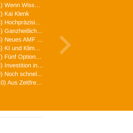
1) Wenn Wissen geht, kann ARNO WERKZEUGE helfen
) Kai Klenk
3) Hochpräzision in neuer Dimension
4) Ganzheitlicher Ansatz für mehr Effizienz und Produktivität in der Zerspanung
5) Neues AMF Logistikzentrum feierlich eröffnet
6) KI und Klimaschutz im Schaltanlagenbau
7) Fünf Optionen, wie man Zeitfresser in Effizienz umwandelt
8) Investition in Fellbach mit nachhaltiger Logistik und Lagerfläche
9) Noch schnellere Lieferung
10) Aus Zeitfressern wird Effizienz