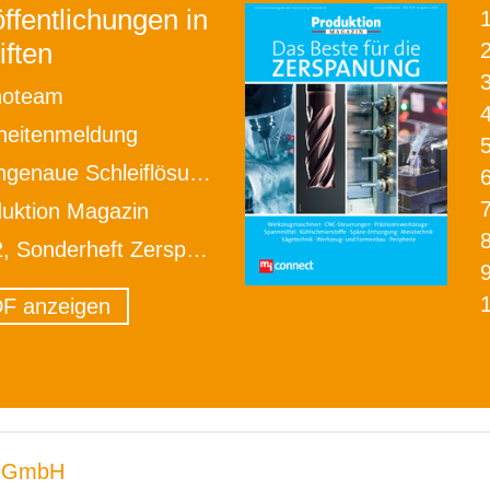
ffentlichungen in
iften
2
noteam
heitenmeldung
ue Schleiflösungen für Klein und Groß
uktion Magazin
onderheft Zerspanung, Oktober 2020
F anzeigen
 GmbH