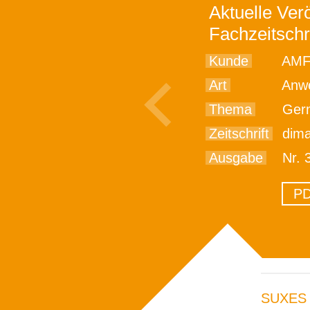
Aktuelle Verö
Fachzeitschr
Kunde
AMF
Art
Anwe
Thema
Germ
Zeitschrift
dim
Ausgabe
Nr. 
PD
SUXES