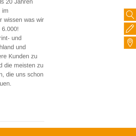
ls 20 Jahren
 im
ir wissen was wir
 6.000!
int- und
hland und
sere Kunden zu
d die meisten zu
, die uns schon
auen.