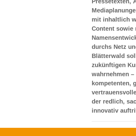
Pressetexten, 
Mediaplanungen
mit inhaltlich
Content sowie 
Namensentwick
durchs Netz un
Blätterwald sol
zukünftigen Ku
wahrnehmen – 
kompetenten, 
vertrauensvoll
der redlich, s
innovativ auftr