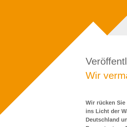
Veröffent
Wir verma
Wir rücken Sie
wollen Sie doch
ins Licht der 
Deutschland un