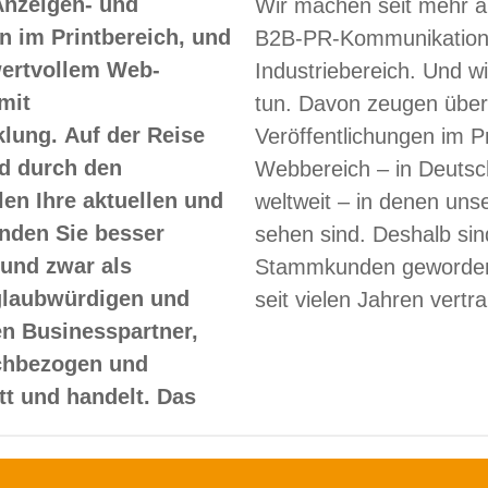
Anzeigen- und
Wir machen seit mehr a
 im Printbereich, und
B2B-PR-Kommunikation
 wertvollem Web-
Industriebereich. Und w
mit
tun. Davon zeugen über
lung. Auf der Reise
Veröffentlichungen im Pr
d durch den
Webbereich – in Deutsc
len Ihre aktuellen und
weltweit – in denen un
nden Sie besser
sehen sind. Deshalb sin
und zwar als
Stammkunden geworden
glaubwürdigen und
seit vielen Jahren vertr
en Businesspartner,
achbezogen und
itt und handelt. Das