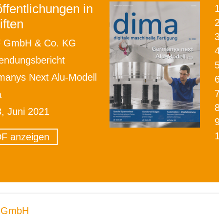
ffentlichungen in
iften
2
 GmbH & Co. KG
ndungsbericht
anys Next Alu-Modell
a
3, Juni 2021
F anzeigen
 GmbH