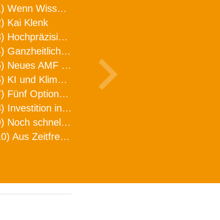
1) Wenn Wissen geht, kann ARNO WERKZEUGE helfen
) Kai Klenk
3) Hochpräzision in neuer Dimension
4) Ganzheitlicher Ansatz für mehr Effizienz und Produktivität in der Zerspanung
5) Neues AMF Logistikzentrum feierlich eröffnet
6) KI und Klimaschutz im Schaltanlagenbau
7) Fünf Optionen, wie man Zeitfresser in Effizienz umwandelt
8) Investition in Fellbach mit nachhaltiger Logistik und Lagerfläche
9) Noch schnellere Lieferung
10) Aus Zeitfressern wird Effizienz