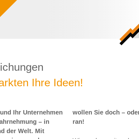
lichungen
rkten Ihre Ideen!
 und Ihr Unternehmen
 – oder? Dann nix wie
Wahrnehmung – in
ran!
d der Welt. Mit