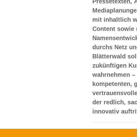
Pressetexten, 
Mediaplanungen
mit inhaltlich
Content sowie 
Namensentwick
durchs Netz un
Blätterwald sol
zukünftigen Ku
wahrnehmen – 
kompetenten, 
vertrauensvoll
der redlich, s
innovativ auftr