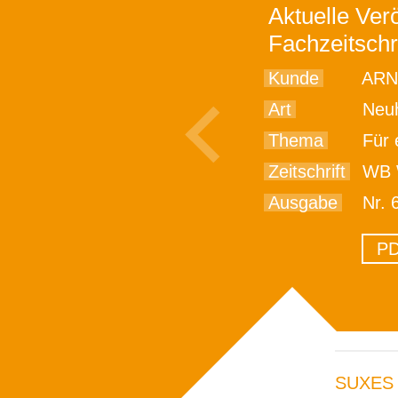
Aktuelle Verö
Fachzeitschr
Kunde
ARN
Art
Neu
Thema
Für ein
Zeitschrift
WB W
Ausgabe
Nr. 
PD
SUXES