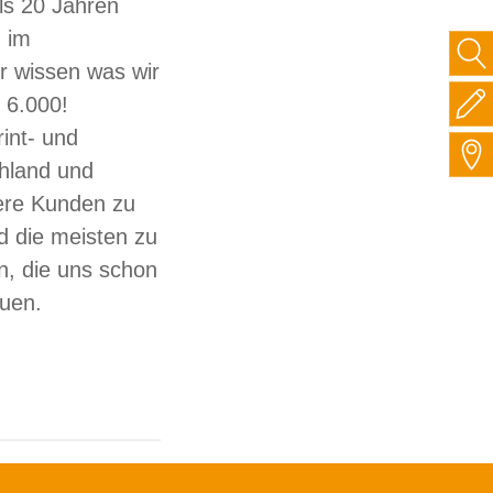
ls 20 Jahren
 im
ir wissen was wir
 6.000!
int- und
hland und
sere Kunden zu
d die meisten zu
, die uns schon
auen.