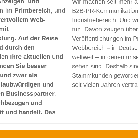
Anzeigen- und
Wir machen seit mehr a
 im Printbereich, und
B2B-PR-Kommunikation
 wertvollem Web-
Industriebereich. Und w
mit
tun. Davon zeugen über
lung. Auf der Reise
Veröffentlichungen im Pr
d durch den
Webbereich – in Deutsc
len Ihre aktuellen und
weltweit – in denen un
nden Sie besser
sehen sind. Deshalb sin
und zwar als
Stammkunden geworden
glaubwürdigen und
seit vielen Jahren vertr
en Businesspartner,
achbezogen und
itt und handelt. Das