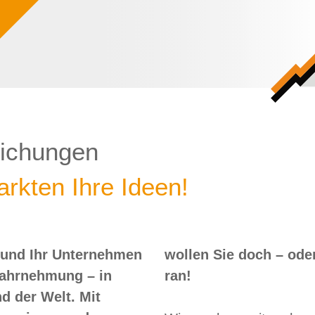
lichungen
rkten Ihre Ideen!
 und Ihr Unternehmen
 – oder? Dann nix wie
Wahrnehmung – in
ran!
d der Welt. Mit