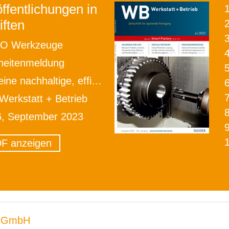
ffentlichungen in
iften
2
O Werkzeuge
heitenmeldung
e nachhaltige, effiziente Zerspanung
erkstatt + Betrieb
6, September 2023
F anzeigen
 GmbH