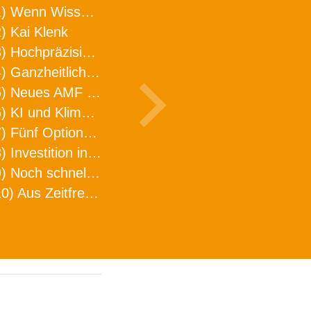
1) Wenn Wissen geht, kann ARNO WERKZEUGE helfen
) Kai Klenk
3) Hochpräzision in neuer Dimension
4) Ganzheitlicher Ansatz für mehr Effizienz und Produktivität in der Zerspanung
5) Neues AMF Logistikzentrum feierlich eröffnet
6) KI und Klimaschutz im Schaltanlagenbau
7) Fünf Optionen, wie man Zeitfresser in Effizienz umwandelt
8) Investition in Fellbach mit nachhaltiger Logistik und Lagerfläche
9) Noch schnellere Lieferung
10) Aus Zeitfressern wird Effizienz