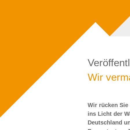
Veröffent
Wir verma
Wir rücken Sie
wollen Sie doch
ins Licht der 
Deutschland un