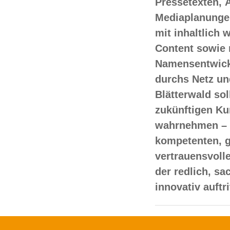
Pressetexten, 
Mediaplanungen
mit inhaltlich
Content sowie 
Namensentwick
durchs Netz un
Blätterwald sol
zukünftigen Ku
wahrnehmen – 
kompetenten, 
vertrauensvoll
der redlich, s
innovativ auftr