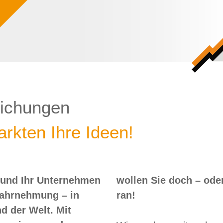
lichungen
rkten Ihre Ideen!
 und Ihr Unternehmen
 – oder? Dann nix wie
Wahrnehmung – in
ran!
d der Welt. Mit