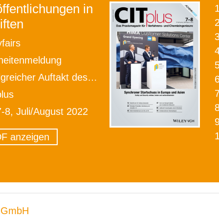
ffentlichungen in
iften
2
fairs
heitenmeldung
eicher Auftakt des Fachmesse-Trios
lus
7-8, Juli/August 2022
F anzeigen
 GmbH