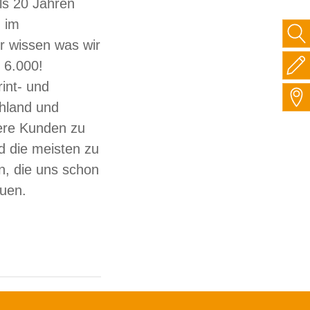
ls 20 Jahren
 im
ir wissen was wir
 6.000!
int- und
hland und
sere Kunden zu
d die meisten zu
, die uns schon
auen.