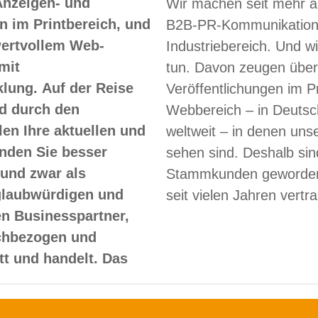
Anzeigen- und
Wir machen seit mehr a
 im Printbereich, und
B2B-PR-Kommunikation
 wertvollem Web-
Industriebereich. Und w
mit
tun. Davon zeugen über
lung. Auf der Reise
Veröffentlichungen im Pr
d durch den
Webbereich – in Deutsc
len Ihre aktuellen und
weltweit – in denen un
nden Sie besser
sehen sind. Deshalb sin
und zwar als
Stammkunden geworden
glaubwürdigen und
seit vielen Jahren vertr
en Businesspartner,
achbezogen und
itt und handelt. Das