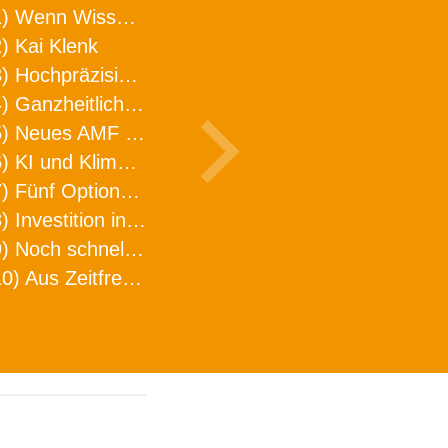
1) Wenn Wissen geht, kann ARNO WERKZEUGE helfen
) Kai Klenk
3) Hochpräzision in neuer Dimension
4) Ganzheitlicher Ansatz für mehr Effizienz und Produktivität in der Zerspanung
5) Neues AMF Logistikzentrum feierlich eröffnet
6) KI und Klimaschutz im Schaltanlagenbau
7) Fünf Optionen, wie man Zeitfresser in Effizienz umwandelt
8) Investition in Fellbach mit nachhaltiger Logistik und Lagerfläche
9) Noch schnellere Lieferung
10) Aus Zeitfressern wird Effizienz