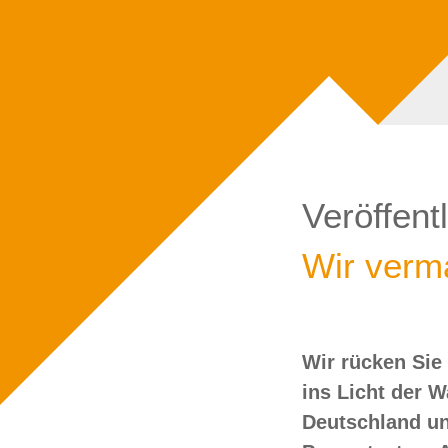
Veröffent
Wir verma
Wir rücken Sie
wollen Sie doch
ins Licht der 
Deutschland un