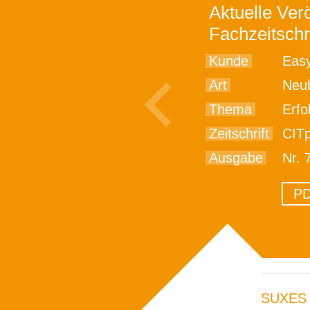
Aktuelle Verö
Fachzeitschr
Kunde
Easy
Art
Neu
Thema
Erfolgr
Zeitschrift
CITp
Ausgabe
Nr. 
PD
SUXES