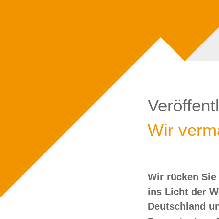
Veröffent
Wir verma
Wir rücken Sie
wollen Sie doch
ins Licht der 
Deutschland un