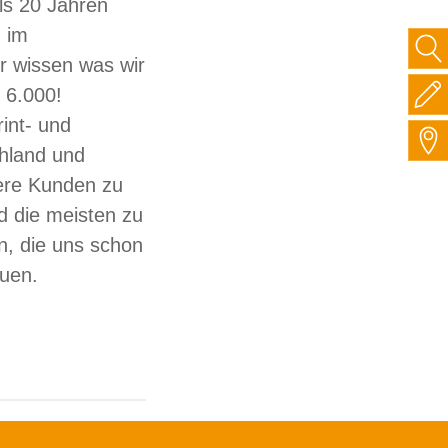
ls 20 Jahren
 im
ir wissen was wir
 6.000!
int- und
hland und
sere Kunden zu
d die meisten zu
, die uns schon
auen.