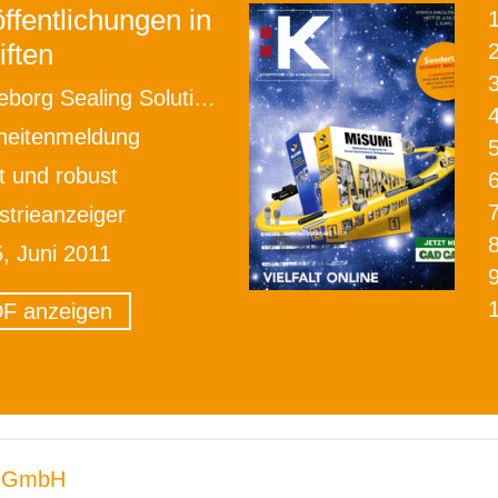
ffentlichungen in
iften
2
eborg Sealing Solutions
heitenmeldung
t und robust
strieanzeiger
5, Juni 2011
F anzeigen
 GmbH