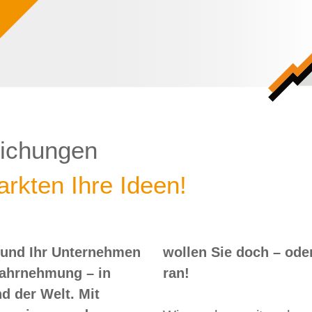
lichungen
rkten Ihre Ideen!
 und Ihr Unternehmen
 – oder? Dann nix wie
Wahrnehmung – in
ran!
d der Welt. Mit