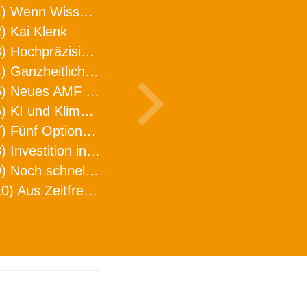
1) Wenn Wissen geht, kann ARNO WERKZEUGE helfen
) Kai Klenk
3) Hochpräzision in neuer Dimension
4) Ganzheitlicher Ansatz für mehr Effizienz und Produktivität in der Zerspanung
5) Neues AMF Logistikzentrum feierlich eröffnet
6) KI und Klimaschutz im Schaltanlagenbau
7) Fünf Optionen, wie man Zeitfresser in Effizienz umwandelt
8) Investition in Fellbach mit nachhaltiger Logistik und Lagerfläche
9) Noch schnellere Lieferung
10) Aus Zeitfressern wird Effizienz