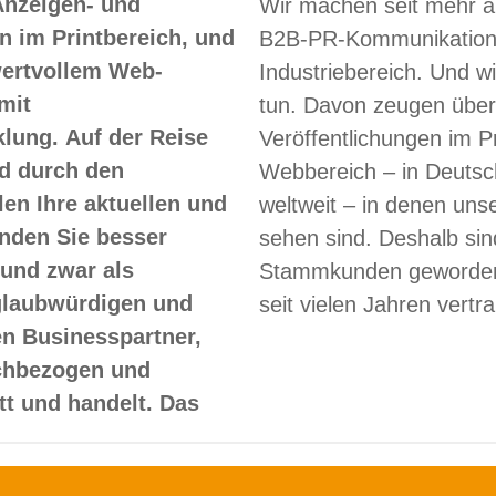
Anzeigen- und
Wir machen seit mehr a
 im Printbereich, und
B2B-PR-Kommunikation
 wertvollem Web-
Industriebereich. Und w
mit
tun. Davon zeugen über
lung. Auf der Reise
Veröffentlichungen im Pr
d durch den
Webbereich – in Deutsc
len Ihre aktuellen und
weltweit – in denen un
nden Sie besser
sehen sind. Deshalb sin
und zwar als
Stammkunden geworden
glaubwürdigen und
seit vielen Jahren vertr
en Businesspartner,
achbezogen und
itt und handelt. Das