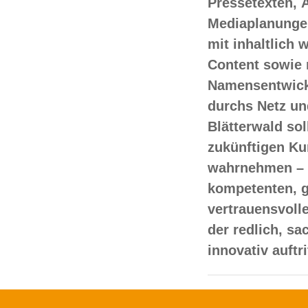
Pressetexten, 
Mediaplanungen
mit inhaltlich
Content sowie 
Namensentwick
durchs Netz un
Blätterwald sol
zukünftigen Ku
wahrnehmen – 
kompetenten, 
vertrauensvoll
der redlich, s
innovativ auftr