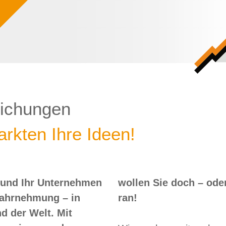
lichungen
rkten Ihre Ideen!
 und Ihr Unternehmen
 – oder? Dann nix wie
Wahrnehmung – in
ran!
d der Welt. Mit