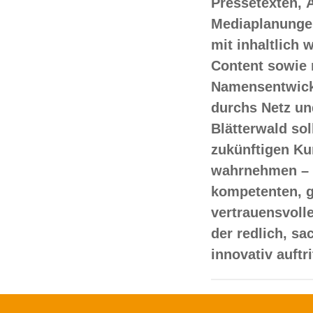
Pressetexten, 
Mediaplanungen
mit inhaltlich
Content sowie 
Namensentwick
durchs Netz un
Blätterwald sol
zukünftigen Ku
wahrnehmen – 
kompetenten, 
vertrauensvoll
der redlich, s
innovativ auftr