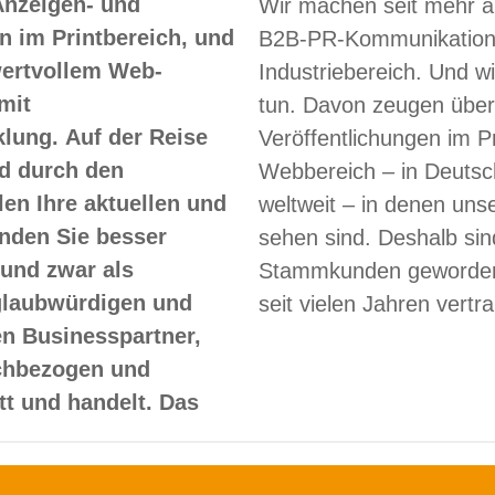
Anzeigen- und
Wir machen seit mehr a
 im Printbereich, und
B2B-PR-Kommunikation
 wertvollem Web-
Industriebereich. Und w
mit
tun. Davon zeugen über
lung. Auf der Reise
Veröffentlichungen im Pr
d durch den
Webbereich – in Deutsc
len Ihre aktuellen und
weltweit – in denen un
nden Sie besser
sehen sind. Deshalb sin
und zwar als
Stammkunden geworden
glaubwürdigen und
seit vielen Jahren vertr
en Businesspartner,
achbezogen und
itt und handelt. Das