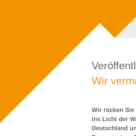
Veröffent
Wir verma
Wir rücken Sie
wollen Sie doch
ins Licht der 
Deutschland un