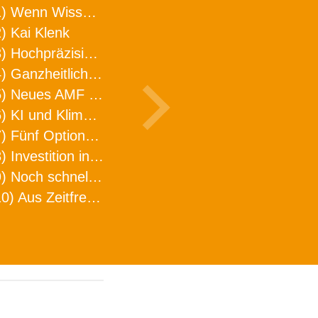
1) Wenn Wissen geht, kann ARNO WERKZEUGE helfen
) Kai Klenk
3) Hochpräzision in neuer Dimension
4) Ganzheitlicher Ansatz für mehr Effizienz und Produktivität in der Zerspanung
5) Neues AMF Logistikzentrum feierlich eröffnet
6) KI und Klimaschutz im Schaltanlagenbau
7) Fünf Optionen, wie man Zeitfresser in Effizienz umwandelt
8) Investition in Fellbach mit nachhaltiger Logistik und Lagerfläche
9) Noch schnellere Lieferung
10) Aus Zeitfressern wird Effizienz