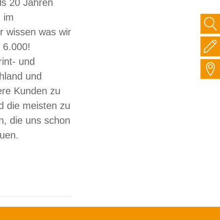
ls 20 Jahren
 im
ir wissen was wir
 6.000!
int- und
hland und
sere Kunden zu
d die meisten zu
, die uns schon
auen.