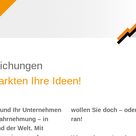
lichungen
rkten Ihre Ideen!
 und Ihr Unternehmen
 – oder? Dann nix wie
Wahrnehmung – in
ran!
d der Welt. Mit