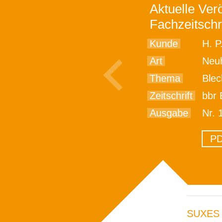
Aktuelle Verö
Fachzeitschr
Kunde
H. P
Art
Neu
Thema
Blec
Zeitschrift
bbr 
Ausgabe
Nr. 
PD
SUXES