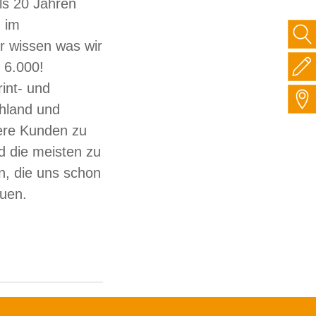
ls 20 Jahren
 im
ir wissen was wir
 6.000!
int- und
hland und
sere Kunden zu
d die meisten zu
, die uns schon
auen.