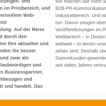
Anzeigen- und
Wir machen seit mehr a
 im Printbereich, und
B2B-PR-Kommunikation
 wertvollem Web-
Industriebereich. Und w
mit
tun. Davon zeugen über
lung. Auf der Reise
Veröffentlichungen im Pr
d durch den
Webbereich – in Deutsc
len Ihre aktuellen und
weltweit – in denen un
nden Sie besser
sehen sind. Deshalb sin
und zwar als
Stammkunden geworden
glaubwürdigen und
seit vielen Jahren vertr
en Businesspartner,
achbezogen und
itt und handelt. Das