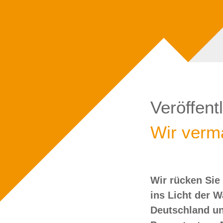
Veröffent
Wir verma
Wir rücken Sie
wollen Sie doch
ins Licht der 
Deutschland un