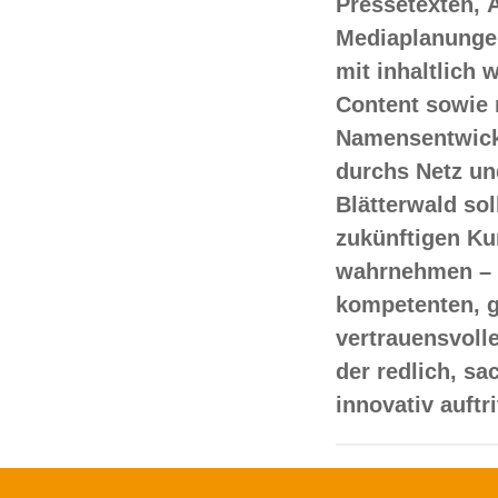
Pressetexten, 
Mediaplanungen
mit inhaltlich
Content sowie 
Namensentwick
durchs Netz un
Blätterwald sol
zukünftigen Ku
wahrnehmen – 
kompetenten, 
vertrauensvoll
der redlich, s
innovativ auftr