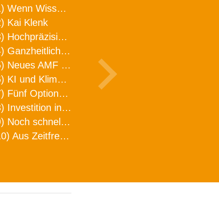
1) Wenn Wissen geht, kann ARNO WERKZEUGE helfen
) Kai Klenk
3) Hochpräzision in neuer Dimension
4) Ganzheitlicher Ansatz für mehr Effizienz und Produktivität in der Zerspanung
5) Neues AMF Logistikzentrum feierlich eröffnet
6) KI und Klimaschutz im Schaltanlagenbau
7) Fünf Optionen, wie man Zeitfresser in Effizienz umwandelt
8) Investition in Fellbach mit nachhaltiger Logistik und Lagerfläche
9) Noch schnellere Lieferung
10) Aus Zeitfressern wird Effizienz