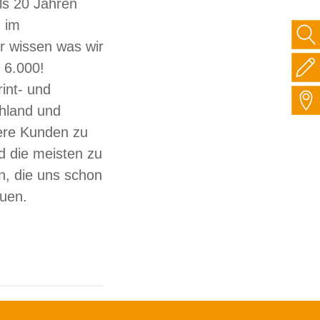
ls 20 Jahren
 im
ir wissen was wir
 6.000!
int- und
hland und
sere Kunden zu
d die meisten zu
, die uns schon
auen.