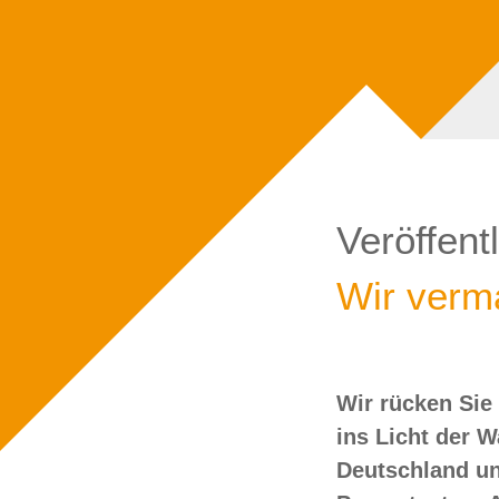
Veröffent
Wir verma
Wir rücken Sie
wollen Sie doch
ins Licht der 
Deutschland un