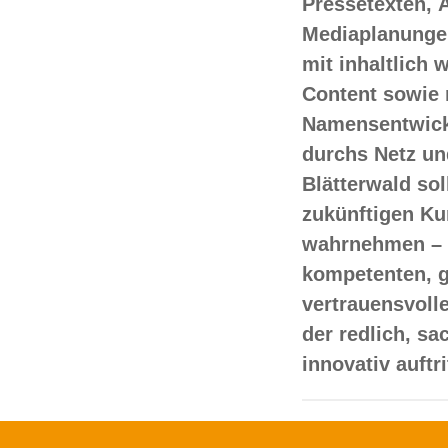
Pressetexten, 
Mediaplanungen
mit inhaltlich
Content sowie 
Namensentwick
durchs Netz un
Blätterwald sol
zukünftigen Ku
wahrnehmen – 
kompetenten, 
vertrauensvoll
der redlich, s
innovativ auftr