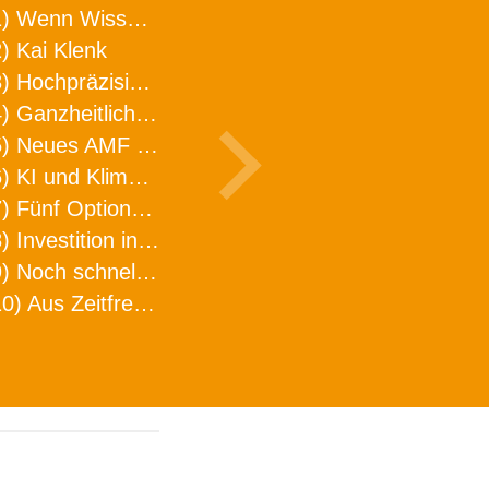
1) Wenn Wissen geht, kann ARNO WERKZEUGE helfen
) Kai Klenk
3) Hochpräzision in neuer Dimension
4) Ganzheitlicher Ansatz für mehr Effizienz und Produktivität in der Zerspanung
5) Neues AMF Logistikzentrum feierlich eröffnet
6) KI und Klimaschutz im Schaltanlagenbau
7) Fünf Optionen, wie man Zeitfresser in Effizienz umwandelt
8) Investition in Fellbach mit nachhaltiger Logistik und Lagerfläche
9) Noch schnellere Lieferung
10) Aus Zeitfressern wird Effizienz