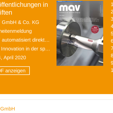
ffentlichungen in
iften
2
 GmbH & Co. KG
heitenmeldung
matisiert direkt auf dem Maschinentisch
ovation in der spanenden Fertigung
4, April 2020
F anzeigen
 GmbH