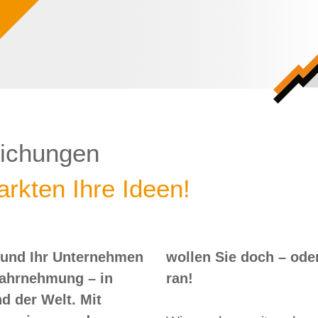
lichungen
rkten Ihre Ideen!
 und Ihr Unternehmen
 – oder? Dann nix wie
Wahrnehmung – in
ran!
d der Welt. Mit