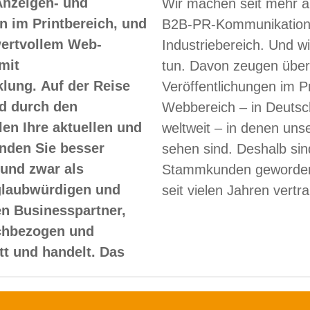
Anzeigen- und
Wir machen seit mehr a
 im Printbereich, und
B2B-PR-Kommunikation
 wertvollem Web-
Industriebereich. Und w
mit
tun. Davon zeugen über
lung. Auf der Reise
Veröffentlichungen im Pr
d durch den
Webbereich – in Deutsc
len Ihre aktuellen und
weltweit – in denen un
nden Sie besser
sehen sind. Deshalb sin
und zwar als
Stammkunden geworden
glaubwürdigen und
seit vielen Jahren vertr
en Businesspartner,
achbezogen und
itt und handelt. Das