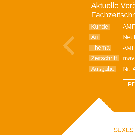
Aktuelle Verö
Fachzeitschr
Kunde
AMF
Art
Neu
Thema
AMF auto
Zeitschrift
mav Inn
Ausgabe
Nr. 
PD
SUXES