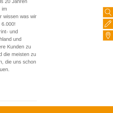
ls 20 Jahren
 im
ir wissen was wir
 6.000!
int- und
hland und
sere Kunden zu
d die meisten zu
, die uns schon
auen.