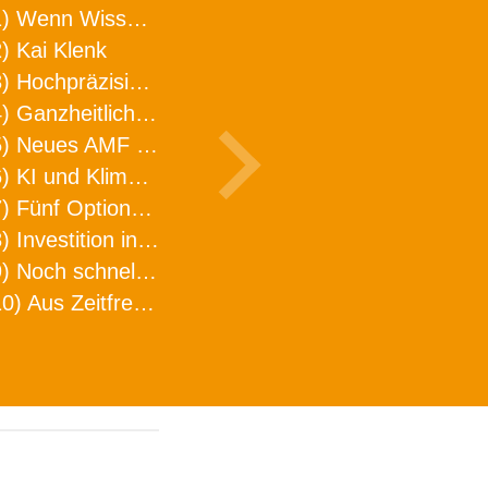
1) Wenn Wissen geht, kann ARNO WERKZEUGE helfen
) Kai Klenk
3) Hochpräzision in neuer Dimension
4) Ganzheitlicher Ansatz für mehr Effizienz und Produktivität in der Zerspanung
5) Neues AMF Logistikzentrum feierlich eröffnet
6) KI und Klimaschutz im Schaltanlagenbau
7) Fünf Optionen, wie man Zeitfresser in Effizienz umwandelt
8) Investition in Fellbach mit nachhaltiger Logistik und Lagerfläche
9) Noch schnellere Lieferung
10) Aus Zeitfressern wird Effizienz