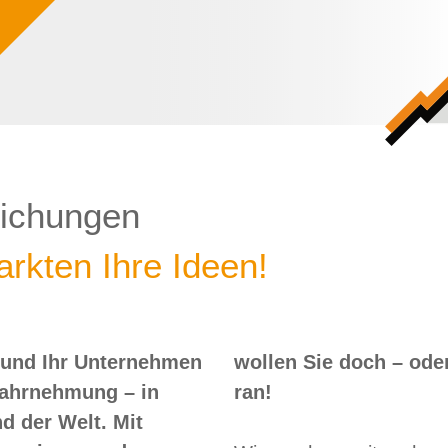
lichungen
rkten Ihre Ideen!
 und Ihr Unternehmen
 – oder? Dann nix wie
Wahrnehmung – in
ran!
d der Welt. Mit