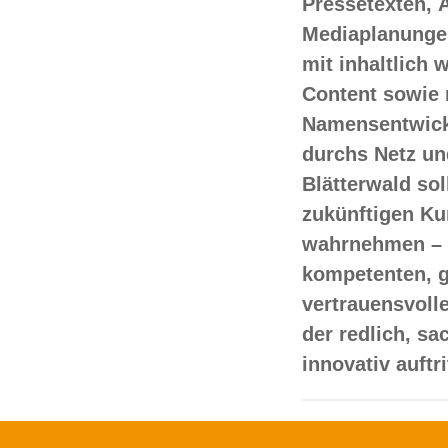
Pressetexten, 
Mediaplanungen
mit inhaltlich
Content sowie 
Namensentwick
durchs Netz un
Blätterwald sol
zukünftigen Ku
wahrnehmen – 
kompetenten, 
vertrauensvoll
der redlich, s
innovativ auftr