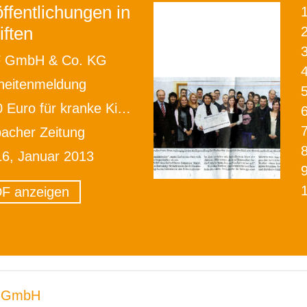
ffentlichungen in
iften
2
 GmbH & Co. KG
heitenmeldung
Euro für kranke Kinder
bacher Zeitung
16, Januar 2013
F anzeigen
 GmbH