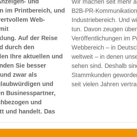
Anzeigen- und
Wir machen seit mehr a
 im Printbereich, und
B2B-PR-Kommunikation
 wertvollem Web-
Industriebereich. Und w
mit
tun. Davon zeugen über
lung. Auf der Reise
Veröffentlichungen im Pr
d durch den
Webbereich – in Deutsc
len Ihre aktuellen und
weltweit – in denen un
nden Sie besser
sehen sind. Deshalb sin
und zwar als
Stammkunden geworden
glaubwürdigen und
seit vielen Jahren vertr
en Businesspartner,
achbezogen und
itt und handelt. Das