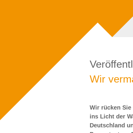
Veröffent
Wir verma
Wir rücken Sie
wollen Sie doch
ins Licht der 
Deutschland un