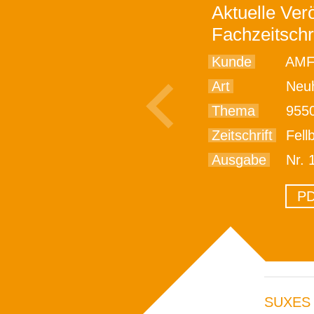
Aktuelle Verö
Fachzeitschr
Kunde
AMF
Art
Neu
Thema
9550 
Zeitschrift
Fell
Ausgabe
Nr. 
PD
SUXES