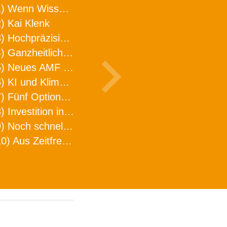
1) Wenn Wissen geht, kann ARNO WERKZEUGE helfen
) Kai Klenk
3) Hochpräzision in neuer Dimension
4) Ganzheitlicher Ansatz für mehr Effizienz und Produktivität in der Zerspanung
5) Neues AMF Logistikzentrum feierlich eröffnet
6) KI und Klimaschutz im Schaltanlagenbau
7) Fünf Optionen, wie man Zeitfresser in Effizienz umwandelt
8) Investition in Fellbach mit nachhaltiger Logistik und Lagerfläche
9) Noch schnellere Lieferung
10) Aus Zeitfressern wird Effizienz