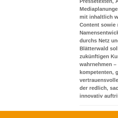
Pressetexten, 
Mediaplanungen
mit inhaltlich
Content sowie 
Namensentwick
durchs Netz un
Blätterwald sol
zukünftigen Ku
wahrnehmen – 
kompetenten, 
vertrauensvoll
der redlich, s
innovativ auftr