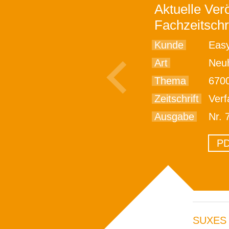
Aktuelle Verö
Fachzeitschr
Kunde
Easy
Art
Neu
Thema
6700 M
Zeitschrift
Verf
Ausgabe
Nr. 
PD
SUXES