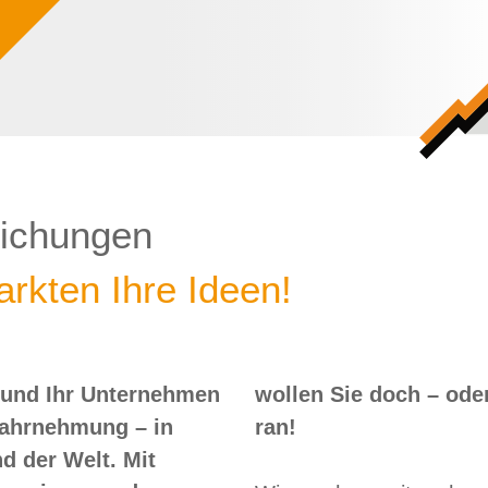
lichungen
rkten Ihre Ideen!
 und Ihr Unternehmen
 – oder? Dann nix wie
Wahrnehmung – in
ran!
d der Welt. Mit