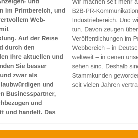
Anzeigen- und
Wir machen seit mehr a
 im Printbereich, und
B2B-PR-Kommunikation
 wertvollem Web-
Industriebereich. Und w
mit
tun. Davon zeugen über
lung. Auf der Reise
Veröffentlichungen im Pr
d durch den
Webbereich – in Deutsc
len Ihre aktuellen und
weltweit – in denen un
nden Sie besser
sehen sind. Deshalb sin
und zwar als
Stammkunden geworden
glaubwürdigen und
seit vielen Jahren vertr
en Businesspartner,
achbezogen und
itt und handelt. Das