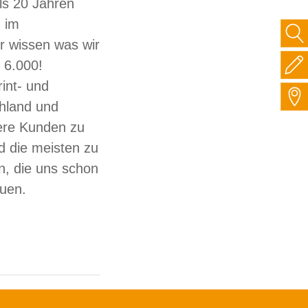
ls 20 Jahren
 im
ir wissen was wir
 6.000!
int- und
hland und
sere Kunden zu
d die meisten zu
, die uns schon
auen.