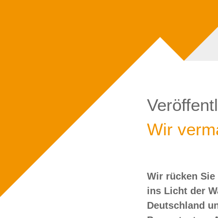
Veröffent
Wir verma
Wir rücken Sie
wollen Sie doch
ins Licht der 
Deutschland un