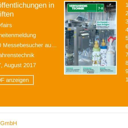
ffentlichungen in
iften
2
fairs
heitenmeldung
essebesucher auf der Schüttgut
ahrenstechnik
7, August 2017
F anzeigen
 GmbH