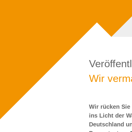
Veröffent
Wir verma
Wir rücken Sie
wollen Sie doch
ins Licht der 
Deutschland un