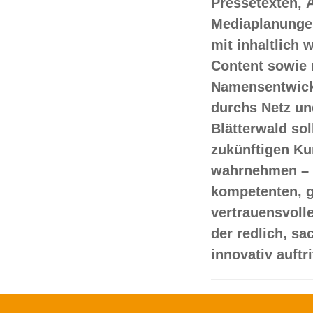
Pressetexten, 
Mediaplanungen
mit inhaltlich
Content sowie 
Namensentwick
durchs Netz un
Blätterwald sol
zukünftigen Ku
wahrnehmen – 
kompetenten, 
vertrauensvoll
der redlich, s
innovativ auftr