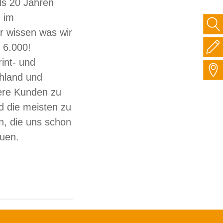
ls 20 Jahren
 im
ir wissen was wir
 6.000!
int- und
hland und
sere Kunden zu
d die meisten zu
, die uns schon
auen.