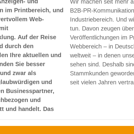
Anzeigen- und
Wir machen seit mehr a
 im Printbereich, und
B2B-PR-Kommunikation
 wertvollem Web-
Industriebereich. Und w
mit
tun. Davon zeugen über
lung. Auf der Reise
Veröffentlichungen im Pr
d durch den
Webbereich – in Deutsc
len Ihre aktuellen und
weltweit – in denen un
nden Sie besser
sehen sind. Deshalb sin
und zwar als
Stammkunden geworden
glaubwürdigen und
seit vielen Jahren vertr
en Businesspartner,
achbezogen und
itt und handelt. Das