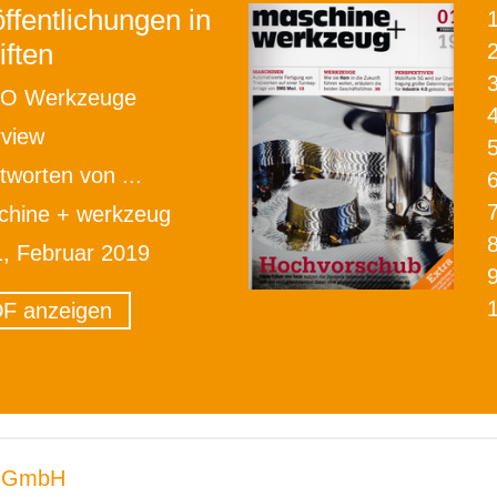
ffentlichungen in
iften
2
O Werkzeuge
rview
tworten von ...
chine + werkzeug
1, Februar 2019
F anzeigen
 GmbH