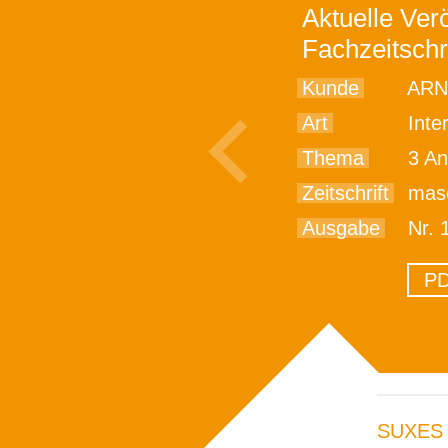
Aktuelle Verö
Fachzeitschr
Kunde
ARN
Art
Inte
Thema
3 An
Zeitschrift
mas
Ausgabe
Nr. 
PD
SUXES