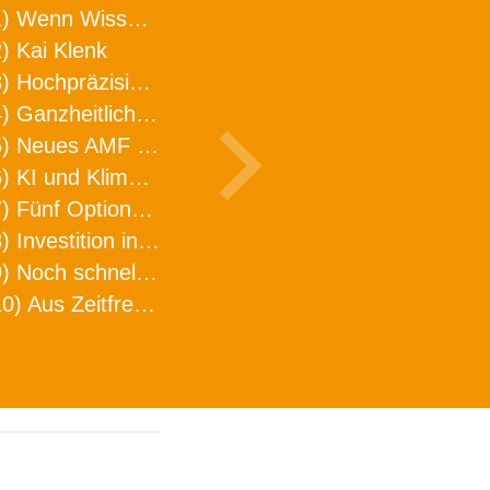
1) Wenn Wissen geht, kann ARNO WERKZEUGE helfen
) Kai Klenk
3) Hochpräzision in neuer Dimension
4) Ganzheitlicher Ansatz für mehr Effizienz und Produktivität in der Zerspanung
5) Neues AMF Logistikzentrum feierlich eröffnet
6) KI und Klimaschutz im Schaltanlagenbau
7) Fünf Optionen, wie man Zeitfresser in Effizienz umwandelt
8) Investition in Fellbach mit nachhaltiger Logistik und Lagerfläche
9) Noch schnellere Lieferung
10) Aus Zeitfressern wird Effizienz