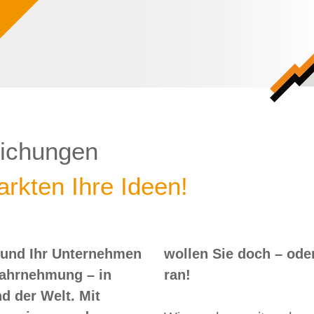
lichungen
rkten Ihre Ideen!
 und Ihr Unternehmen
 – oder? Dann nix wie
Wahrnehmung – in
ran!
d der Welt. Mit