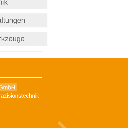
nik
altungen
kzeuge
 GmbH
äzisionstechnik