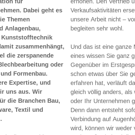
ion für
erhöhen. Den Vertrieb u
neh­men. Dabei geht es
Verkaufsaktivitäten ers
die Themen
unsere Arbeit nicht – vo
d Anlagenbau,
begleiten sehr wohl.
 Kunststofftechnik
 damit zusammenhängt,
Und das ist eine ganze
el die zerspanende
eines wissen Sie ganz 
 Blechbearbeitung oder
Gegenüber im Erstgesp
 und Formenbau.
schon etwas über Sie g
ere Expertise, und
erfahren hat, verläuft 
ir uns aus. Wir
gleich völlig anders, als
für die Branchen Bau,
oder Ihr Unternehmen ga
are, Textil und
Denn dann entsteht sofo
.
Verbindung auf Augenh
wird, können wir weder