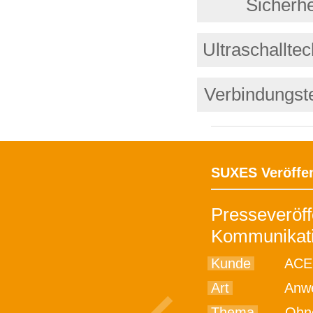
Sicherhe
Ultraschalltec
Verbindungst
SUXES Veröffe
Presseveröff
Kommunikati
Kunde
ACE
Art
Anwe
Thema
Ohne 