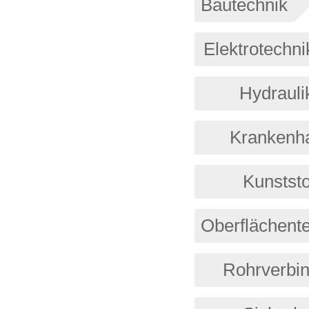
Bautechnik
Elektrotechni
Hydrauli
Krankenh
Kunststo
Oberflächent
Rohrverbi