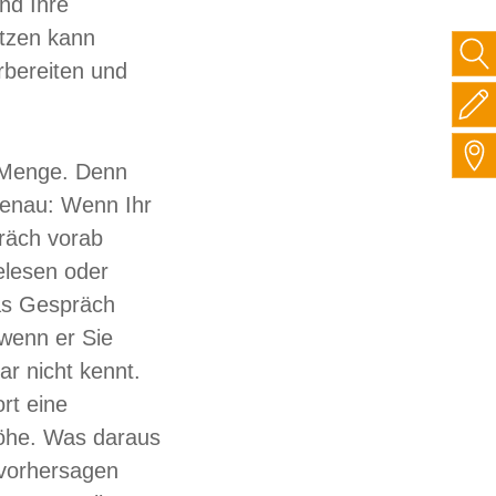
nd Ihre
etzen kann
rbereiten und
 Menge. Denn
genau: Wenn Ihr
räch vorab
elesen oder
das Gespräch
 wenn er Sie
r nicht kennt.
rt eine
öhe. Was daraus
 vorhersagen