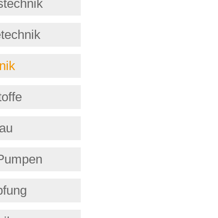
stechnik
technik
nik
offe
au
Pumpen
fung