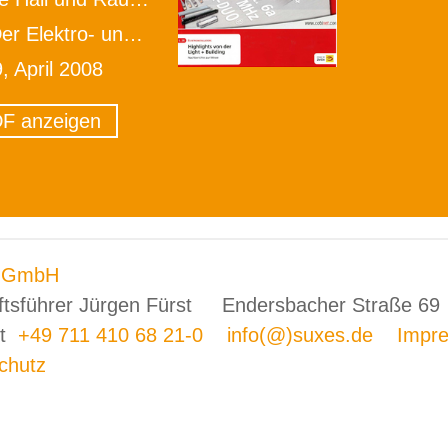
lektro- und Gebäudetechniker
9, April 2008
F anzeigen
 GmbH
ftsführer Jürgen Fürst Endersbacher Straße 
rt
+49 711 410 68 21-0
info(@)suxes.de
Impr
chutz