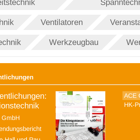
itstechnik
Spanntech
hnik
Ventilatoren
Veranst
echnik
Werkzeugbau
Wer
ntlichungen
entlichungen:
ACE
onstechnik
HK-Pr
 GmbH
ndungsbericht
Hall und Rauschen