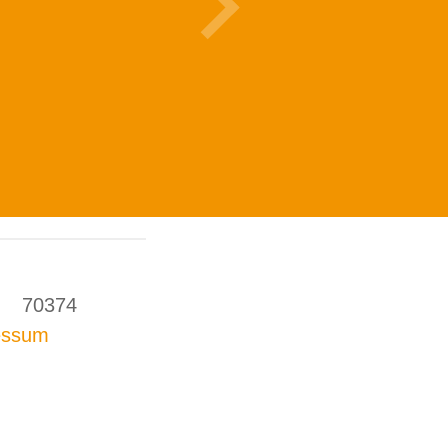
69 70374
essum