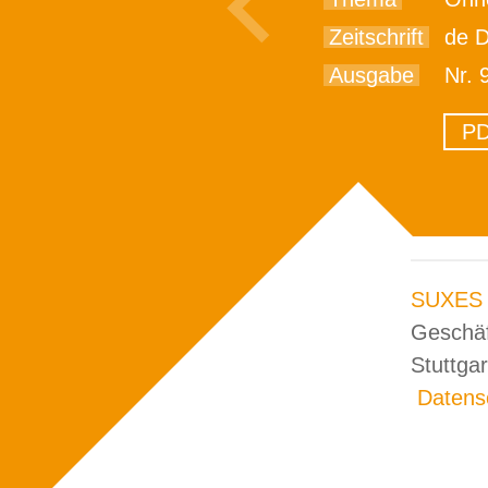
Zeitschrift
de Der E
Ausgabe
Nr. 
PD
SUXES
Geschä
Stuttga
Datens